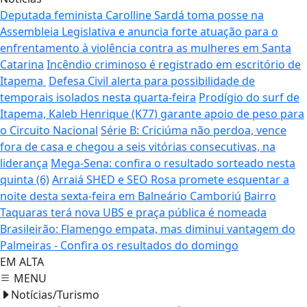
Deputada feminista Carolline Sardá toma posse na
Assembleia Legislativa e anuncia forte atuação para o
enfrentamento à violência contra as mulheres em Santa
Catarina
Incêndio criminoso é registrado em escritório de
Itapema
Defesa Civil alerta para possibilidade de
temporais isolados nesta quarta-feira
Prodígio do surf de
Itapema, Kaleb Henrique (K77) garante apoio de peso para
o Circuito Nacional
Série B: Criciúma não perdoa, vence
fora de casa e chegou a seis vitórias consecutivas, na
liderança
Mega-Sena: confira o resultado sorteado nesta
quinta (6)
Arraiá SHED e SEO Rosa promete esquentar a
noite desta sexta-feira em Balneário Camboriú
Bairro
Taquaras terá nova UBS e praça pública é nomeada
Brasileirão: Flamengo empata, mas diminui vantagem do
Palmeiras - Confira os resultados do domingo
EM ALTA
MENU
Notícias/Turismo