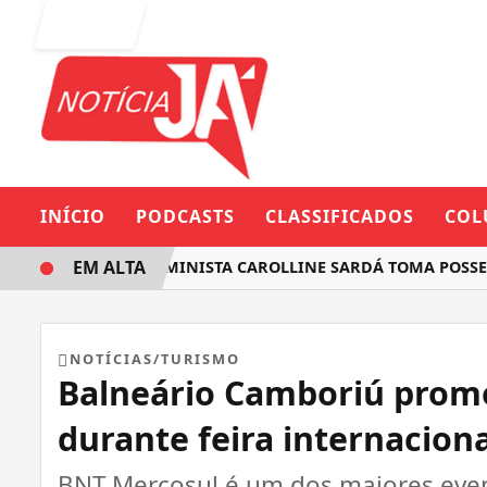
Entrar
INÍCIO
PODCASTS
CLASSIFICADOS
COL
EM ALTA
DEPUTADA FEMINISTA CAROLLINE SARDÁ TOMA POSSE 
NOTÍCIAS/TURISMO
Balneário Camboriú promo
durante feira internacion
BNT Mercosul é um dos maiores event