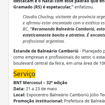
destacam e o Natal com esse padrão que e
Gramado (RS) é espetacular,”
enfatizou.
Claudia Chuchuy, visitante da província arg
e afirmou estar encantada com a estética e
BC.
“Recomendo Balneário Camboriú, estou
esteticamente bonito e atrativo. É encant
profissional argentina.
Estande de Balneário Camboriú
- Planejado p
como empresas e profissionais do setor, o est
boulevard central da feira, em uma área de 10
Serviço
BNT Mercosul – 32ª edição
Data:
21 a 23 de maio
Local:
Expocentro Balneário Camboriú Júlio T
Promoção institucional:
Prefeitura de Balneá