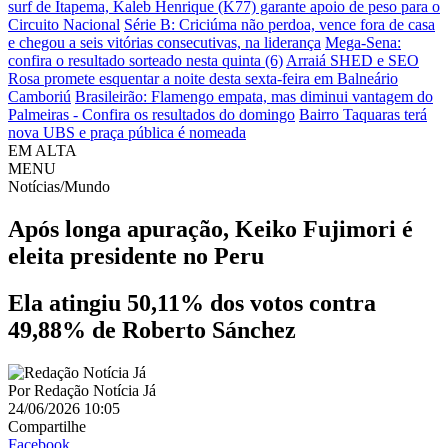
surf de Itapema, Kaleb Henrique (K77) garante apoio de peso para o
Circuito Nacional
Série B: Criciúma não perdoa, vence fora de casa
e chegou a seis vitórias consecutivas, na liderança
Mega-Sena:
confira o resultado sorteado nesta quinta (6)
Arraiá SHED e SEO
Rosa promete esquentar a noite desta sexta-feira em Balneário
Camboriú
Brasileirão: Flamengo empata, mas diminui vantagem do
Palmeiras - Confira os resultados do domingo
Bairro Taquaras terá
nova UBS e praça pública é nomeada
EM ALTA
MENU
Notícias/Mundo
Após longa apuração, Keiko Fujimori é
eleita presidente no Peru
Ela atingiu 50,11% dos votos contra
49,88% de Roberto Sánchez
Por
Redação Notícia Já
24/06/2026 10:05
Compartilhe
Facebook