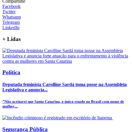
Compartilhe
Facebook
Twitter
Whatsapp
Telegram
LinkedIn
+
Lidas
Política
Deputada feminista Carolline Sardá toma posse na Assembleia
Legislativa e anuncia...
”Não aceitarei que Santa Catarina, o único estado no Brasil com nome de
mulher,...
Segurança Pública