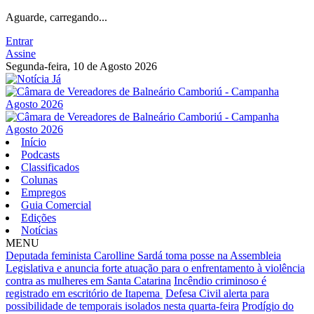
Aguarde, carregando...
Entrar
Assine
Segunda-feira, 10 de Agosto 2026
Início
Podcasts
Classificados
Colunas
Empregos
Guia Comercial
Edições
Notícias
MENU
Deputada feminista Carolline Sardá toma posse na Assembleia
Legislativa e anuncia forte atuação para o enfrentamento à violência
contra as mulheres em Santa Catarina
Incêndio criminoso é
registrado em escritório de Itapema
Defesa Civil alerta para
possibilidade de temporais isolados nesta quarta-feira
Prodígio do