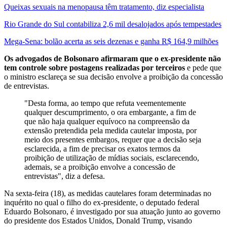
Queixas sexuais na menopausa têm tratamento, diz especialista
Rio Grande do Sul contabiliza 2,6 mil desalojados após tempestades
Mega-Sena: bolão acerta as seis dezenas e ganha R$ 164,9 milhões
Os advogados de Bolsonaro afirmaram que o ex-presidente não
tem controle sobre postagens realizadas por terceiros
e pede que
o ministro esclareça se sua decisão envolve a proibição da concessão
de entrevistas.
"Desta forma, ao tempo que refuta veementemente
qualquer descumprimento, o ora embargante, a fim de
que não haja qualquer equívoco na compreensão da
extensão pretendida pela medida cautelar imposta, por
meio dos presentes embargos, requer que a decisão seja
esclarecida, a fim de precisar os exatos termos da
proibição de utilização de mídias sociais, esclarecendo,
ademais, se a proibição envolve a concessão de
entrevistas", diz a defesa.
Na sexta-feira (18), as medidas cautelares foram determinadas no
inquérito no qual o filho do ex-presidente, o deputado federal
Eduardo Bolsonaro, é investigado por sua atuação junto ao governo
do presidente dos Estados Unidos, Donald Trump, visando