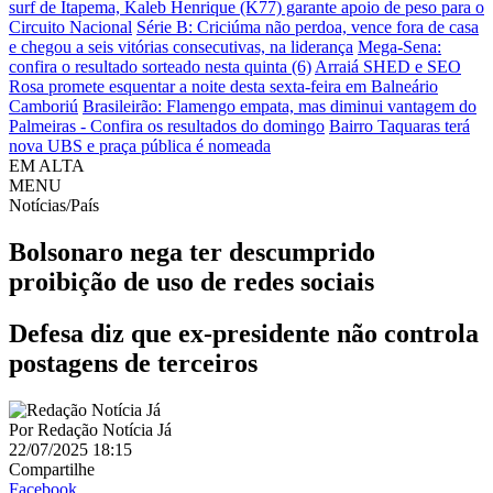
surf de Itapema, Kaleb Henrique (K77) garante apoio de peso para o
Circuito Nacional
Série B: Criciúma não perdoa, vence fora de casa
e chegou a seis vitórias consecutivas, na liderança
Mega-Sena:
confira o resultado sorteado nesta quinta (6)
Arraiá SHED e SEO
Rosa promete esquentar a noite desta sexta-feira em Balneário
Camboriú
Brasileirão: Flamengo empata, mas diminui vantagem do
Palmeiras - Confira os resultados do domingo
Bairro Taquaras terá
nova UBS e praça pública é nomeada
EM ALTA
MENU
Notícias/País
Bolsonaro nega ter descumprido
proibição de uso de redes sociais
Defesa diz que ex-presidente não controla
postagens de terceiros
Por
Redação Notícia Já
22/07/2025 18:15
Compartilhe
Facebook