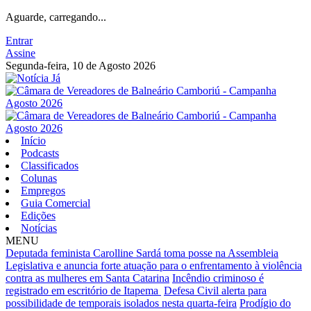
Aguarde, carregando...
Entrar
Assine
Segunda-feira, 10 de Agosto 2026
Início
Podcasts
Classificados
Colunas
Empregos
Guia Comercial
Edições
Notícias
MENU
Deputada feminista Carolline Sardá toma posse na Assembleia
Legislativa e anuncia forte atuação para o enfrentamento à violência
contra as mulheres em Santa Catarina
Incêndio criminoso é
registrado em escritório de Itapema
Defesa Civil alerta para
possibilidade de temporais isolados nesta quarta-feira
Prodígio do