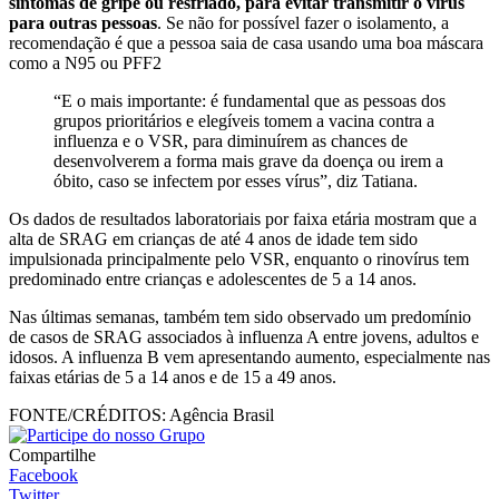
sintomas de gripe ou resfriado, para evitar transmitir o vírus
para outras pessoas
. Se não for possível fazer o isolamento, a
recomendação é que a pessoa saia de casa usando uma boa máscara
como a N95 ou PFF2
“E o mais importante: é fundamental que as pessoas dos
grupos prioritários e elegíveis tomem a vacina contra a
influenza e o VSR, para diminuírem as chances de
desenvolverem a forma mais grave da doença ou irem a
óbito, caso se infectem por esses vírus”, diz Tatiana.
Os dados de resultados laboratoriais por faixa etária mostram que a
alta de SRAG em crianças de até 4 anos de idade tem sido
impulsionada principalmente pelo VSR, enquanto o rinovírus tem
predominado entre crianças e adolescentes de 5 a 14 anos.
Nas últimas semanas, também tem sido observado um predomínio
de casos de SRAG associados à influenza A entre jovens, adultos e
idosos. A influenza B vem apresentando aumento, especialmente nas
faixas etárias de 5 a 14 anos e de 15 a 49 anos.
FONTE/CRÉDITOS:
Agência Brasil
Compartilhe
Facebook
Twitter