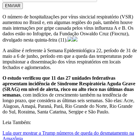
ENVIAR
O número de hospitalizações por vírus sincicial respiratório (VSR)
aumentou no Brasil e, em algumas regiões do país, também houve
mais internações por gripe causada pelos vírus influenza A e B. Os
dados estão no Infogripe, da Fundação Oswaldo Cruz (Fiocruz),
divulgado nesta quinta-feira (11).
A análise é referente à Semana Epidemiológica 22, período de 31 de
maio a 6 de junho, período em que a queda das temperaturas pode
impulsionar a disseminação dos vírus respiratórios em locais
fechados e aglomerados.
O estudo verificou que 11 das 27 unidades federativas
apresentam incidência de Síndrome Respiratória Aguda Grave
(SRAG) em nível de alerta, risco ou alto risco nas últimas duas
semanas
, com indícios de crescimento também na tendência de
longo prazo, que considera as últimas seis semanas. São elas: Acre,
Alagoas, Amapá, Paraná, Pará, Rio Grande do Norte, Rio Grande
do Sul, Roraima, Santa Catarina, Sergipe e São Paulo.
Leia Também:
Lula quer mostrar a Trump números de queda do desmatamento na
Amazônia