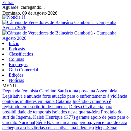
Entrar
Aguarde, carregando...
Assine
Domingo, 09 de Agosto 2026
Início
Podcasts
Classificados
Colunas
Empregos
Guia Comercial
Edições
Notícias
MENU
Deputada feminista Carolline Sardá toma posse na Assembleia
Legislativa e anuncia forte atuação para o enfrentamento à violência
contra as mulheres em Santa Catarina
Incêndio criminoso é
registrado em escritório de Itapema
Defesa Civil alerta para
possibilidade de temporais isolados nesta quarta-feira
Prodígio do
surf de Itapema, Kaleb Henrique (K77) garante apoio de peso para o
Circuito Nacional
Série B: Criciúma não perdoa, vence fora de casa
e chegou a seis vitórias consecutivas, na liderança
Mega-Sena: