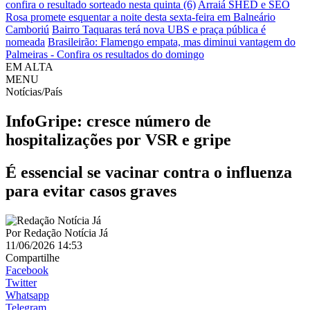
confira o resultado sorteado nesta quinta (6)
Arraiá SHED e SEO
Rosa promete esquentar a noite desta sexta-feira em Balneário
Camboriú
Bairro Taquaras terá nova UBS e praça pública é
nomeada
Brasileirão: Flamengo empata, mas diminui vantagem do
Palmeiras - Confira os resultados do domingo
EM ALTA
MENU
Notícias/País
InfoGripe: cresce número de
hospitalizações por VSR e gripe
É essencial se vacinar contra o influenza
para evitar casos graves
Por
Redação Notícia Já
11/06/2026 14:53
Compartilhe
Facebook
Twitter
Whatsapp
Telegram