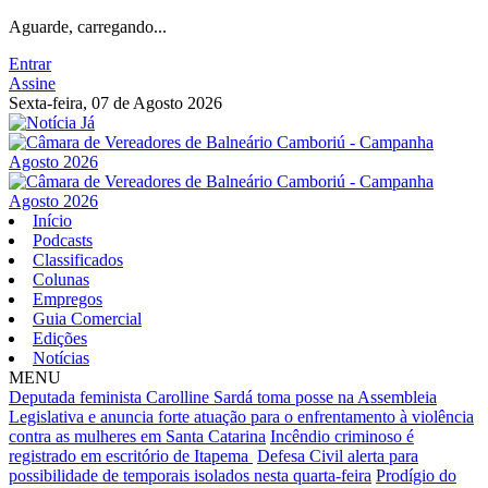
Aguarde, carregando...
Entrar
Assine
Sexta-feira, 07 de Agosto 2026
Início
Podcasts
Classificados
Colunas
Empregos
Guia Comercial
Edições
Notícias
MENU
Deputada feminista Carolline Sardá toma posse na Assembleia
Legislativa e anuncia forte atuação para o enfrentamento à violência
contra as mulheres em Santa Catarina
Incêndio criminoso é
registrado em escritório de Itapema
Defesa Civil alerta para
possibilidade de temporais isolados nesta quarta-feira
Prodígio do