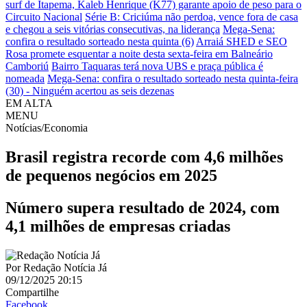
surf de Itapema, Kaleb Henrique (K77) garante apoio de peso para o
Circuito Nacional
Série B: Criciúma não perdoa, vence fora de casa
e chegou a seis vitórias consecutivas, na liderança
Mega-Sena:
confira o resultado sorteado nesta quinta (6)
Arraiá SHED e SEO
Rosa promete esquentar a noite desta sexta-feira em Balneário
Camboriú
Bairro Taquaras terá nova UBS e praça pública é
nomeada
Mega-Sena: confira o resultado sorteado nesta quinta-feira
(30) - Ninguém acertou as seis dezenas
EM ALTA
MENU
Notícias/Economia
Brasil registra recorde com 4,6 milhões
de pequenos negócios em 2025
Número supera resultado de 2024, com
4,1 milhões de empresas criadas
Por
Redação Notícia Já
09/12/2025 20:15
Compartilhe
Facebook