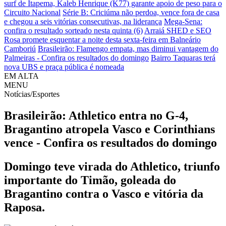
surf de Itapema, Kaleb Henrique (K77) garante apoio de peso para o
Circuito Nacional
Série B: Criciúma não perdoa, vence fora de casa
e chegou a seis vitórias consecutivas, na liderança
Mega-Sena:
confira o resultado sorteado nesta quinta (6)
Arraiá SHED e SEO
Rosa promete esquentar a noite desta sexta-feira em Balneário
Camboriú
Brasileirão: Flamengo empata, mas diminui vantagem do
Palmeiras - Confira os resultados do domingo
Bairro Taquaras terá
nova UBS e praça pública é nomeada
EM ALTA
MENU
Notícias/Esportes
Brasileirão: Athletico entra no G-4,
Bragantino atropela Vasco e Corinthians
vence - Confira os resultados do domingo
Domingo teve virada do Athletico, triunfo
importante do Timão, goleada do
Bragantino contra o Vasco e vitória da
Raposa.