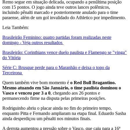
Remo segue em situação delicada, ocupando a penúltima posição
com 15 pontos. O jogo ainda teve outros lances polêmicos,
incluindo pênalti marcado e posteriormente anulado para o time
paraense, além de um gol invalidado do Athletico por impedimento.
Leia Também:
Brasileirão Feminino: quatro partidas foram realizadas neste
domingo - Veja outros resultados
Brasileirão: Corinthians vence duelo paulista e Flamengo se "vinga"
do Vitória
Série C: Brusque perde para o Maranhão e deixa o topo da
Terceirona
Quem também vive bom momento é
o Red Bull Bragantino.
Mesmo atuando em São Januário, o time paulista dominou o
Vasco e venceu por 3 a 0
, chegando aos 26 pontos e
permanecendo firme na disputa pelas primeiras posições.
Rodriguinho abriu o placar ainda no fim do primeiro tempo,
enquanto Pitta e Fernando ampliaram na etapa final. Eduardo Sasha
ainda desperdiçou um pênalti nos minutos finais.
A derrota aumentou a pressão sobre o Vasco, que caiu para a 16ª