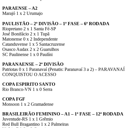
PARAENSE – A2
Marajó 1 x 2 Urumajo
PAULISTÃO – 2ª DIVISÃO – 1ª FASE – 6ª RODADA
Riopretano 2 x 1 Santa Fé-SP
José Bonifácio 2 x 1 Tupã
Matonense 0 x 2 Independente
Catanduvense 1 x 5 Santacruzense
Osasco Audax 2 x 2 Guarulhos
SC Paulinense 1 x 0 Paulíni
PARANAENSE – 2ª DIVISÃO
Patriotas 0 x 1 Paranavaí (Penatis: Paranavaí 3 a 2) – PARAVANAÍ
CONQUISTOU O ACESSO
COPA ESPIRITO SANTO
Rio Branco-VN 1 x 0 Serra
COPA FGF
Monsoon 1 x 2 Gramadense
BRASILEIRÃO FEMININO – A1 – 1ª FASE – 12ª RODADA
Juventude-RS 1 x 1 Grêmio
Red Bull Bragantino 1 x 2 Palmeiras