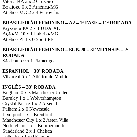
Vitória-BA 2 x 2 Cruzeiro
Botafogo 0 x 3 América-MG
Atlético-MG 2 x 3 Ferroviária
BRASILEIRÃO FEMININO – A2 – 1ª FASE – 11ª RODADA
Paysandu-PA 2 x 1 UDA-AL
Ação-MT 0 x 1 Itabirito-MG
Atlético-PI 3 x 0 Sport-PE
BRASILEIRÃO FEMININO – SUB-20 – SEMIFINAIS – 2ª
RODADA
São Paulo 0 x 1 Flamengo
ESPANHOL – 38ª RODADA
Villarreal 5 x 1 Atlético de Madrid
INGLÊS – 38ª RODADA
Brighton 0 x 3 Manchester United
Burnley 1 x 1 Wolverhampton
Crystal Palace 1 x 2 Arsenal
Fulham 2 x 0 Newcastle
Liverpool 1 x 1 Brentford
Manchester City 1 x 2 Aston Villa
Nottingham 1 x 1 Bournemouth
Sunderland 2 x 1 Chelsea
Tottenham 1 x 0 Everton