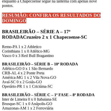
enquanto a Chapecoense segue na lanterna com apenas nove
pontos.
RESUMÃO: CONFIRA OS RESULTADOS DO
DOMINGO
BRASILEIRÃO – SÉRIE A – 17ª
RODADA
Cruzeiro 2 x 1 Chapecoense-SC
Remo-PA 1 x 2 Athletico
Corinthians 1 x 0 Atlético-MG
Vasco 0 x 3 Red Bull Bragantino
BRASILEIRÃO – SÉRIE B – 10ª RODADA
Atlético-GO 0 x 1 São Bernardo
CRB-AL 4 x 2 Ponte Preta
América-MG 1 x 2 Vila Nova-GO
Avaí-SC 0 x 2 Goiás-GO
Operário-PR 1 x 1 Criciúma-SC
BRASILEIRÃO – SÉRIE C – 1ª FASE – 8ª RODADA
Inter de Limeira 0 x 0 Itabaiana-SE
Brusque-SC 1 x 0 Anápolis-GO
Amazonas-AM 1 x 2 Ferroviária