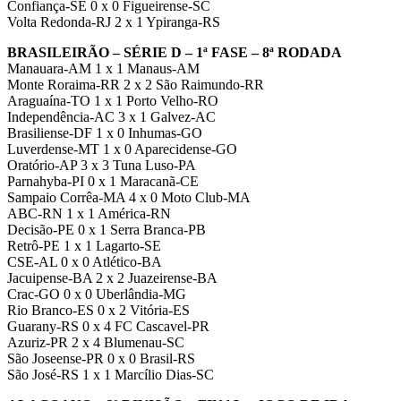
Confiança-SE 0 x 0 Figueirense-SC
Volta Redonda-RJ 2 x 1 Ypiranga-RS
BRASILEIRÃO – SÉRIE D – 1ª FASE – 8ª RODADA
Manauara-AM 1 x 1 Manaus-AM
Monte Roraima-RR 2 x 2 São Raimundo-RR
Araguaína-TO 1 x 1 Porto Velho-RO
Independência-AC 3 x 1 Galvez-AC
Brasiliense-DF 1 x 0 Inhumas-GO
Luverdense-MT 1 x 0 Aparecidense-GO
Oratório-AP 3 x 3 Tuna Luso-PA
Parnahyba-PI 0 x 1 Maracanã-CE
Sampaio Corrêa-MA 4 x 0 Moto Club-MA
ABC-RN 1 x 1 América-RN
Decisão-PE 0 x 1 Serra Branca-PB
Retrô-PE 1 x 1 Lagarto-SE
CSE-AL 0 x 0 Atlético-BA
Jacuipense-BA 2 x 2 Juazeirense-BA
Crac-GO 0 x 0 Uberlândia-MG
Rio Branco-ES 0 x 2 Vitória-ES
Guarany-RS 0 x 4 FC Cascavel-PR
Azuriz-PR 2 x 4 Blumenau-SC
São Joseense-PR 0 x 0 Brasil-RS
São José-RS 1 x 1 Marcílio Dias-SC