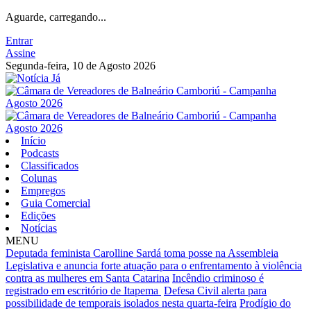
Aguarde, carregando...
Entrar
Assine
Segunda-feira, 10 de Agosto 2026
Início
Podcasts
Classificados
Colunas
Empregos
Guia Comercial
Edições
Notícias
MENU
Deputada feminista Carolline Sardá toma posse na Assembleia
Legislativa e anuncia forte atuação para o enfrentamento à violência
contra as mulheres em Santa Catarina
Incêndio criminoso é
registrado em escritório de Itapema
Defesa Civil alerta para
possibilidade de temporais isolados nesta quarta-feira
Prodígio do