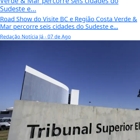
Verde & Mar percorre seis cidades do
Sudeste e...
Road Show do Visite BC e Região Costa Verde &
Mar percorre seis cidades do Sudeste e...
Redação Notícia Já
- 07 de Ago