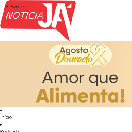
Entrar
Início
Podcasts