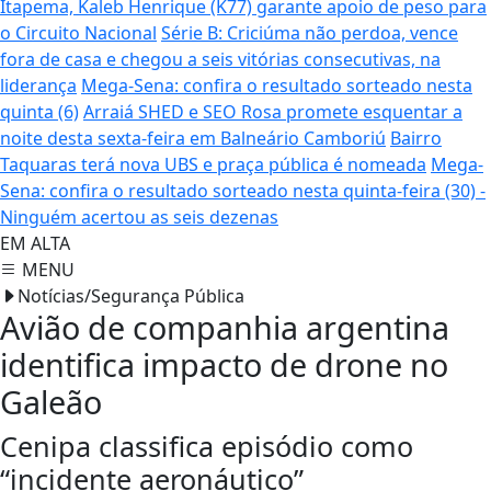
Itapema, Kaleb Henrique (K77) garante apoio de peso para
o Circuito Nacional
Série B: Criciúma não perdoa, vence
fora de casa e chegou a seis vitórias consecutivas, na
liderança
Mega-Sena: confira o resultado sorteado nesta
quinta (6)
Arraiá SHED e SEO Rosa promete esquentar a
noite desta sexta-feira em Balneário Camboriú
Bairro
Taquaras terá nova UBS e praça pública é nomeada
Mega-
Sena: confira o resultado sorteado nesta quinta-feira (30) -
Ninguém acertou as seis dezenas
EM ALTA
MENU
Notícias/Segurança Pública
Avião de companhia argentina
identifica impacto de drone no
Galeão
Cenipa classifica episódio como
“incidente aeronáutico”