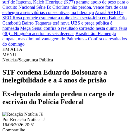
surf de Itapema, Kaleb Henrique (K77) garante apoio de peso para o
Circuito Nacional
Série B: Criciúma não perdoa, vence fora de casa
e chegou a seis vitórias consecutivas, na liderança
Arraiá SHED e
SEO Rosa promete esquentar a noite desta sexta-feira em Balneário
Camboriú
Bairro Taquaras terá nova UBS e praça pública é
nomeada
Mega-Sena: confira o resultado sorteado nesta quinta-feira
(30) - Ninguém acertou as seis dezenas
Brasileirão: Flamengo
empata, mas diminui vantagem do Palmeiras - Confira os resultados
do domingo
EM ALTA
MENU
Notícias/Segurança Pública
STF condena Eduardo Bolsonaro a
inelegibilidade e a 4 anos de prisão
Ex-deputado ainda perdeu o cargo de
escrivão da Polícia Federal
Por
Redação Notícia Já
16/06/2026 20:51
Compartilhe