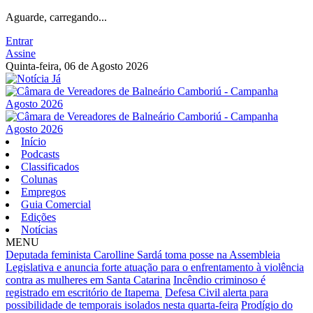
Aguarde, carregando...
Entrar
Assine
Quinta-feira, 06 de Agosto 2026
Início
Podcasts
Classificados
Colunas
Empregos
Guia Comercial
Edições
Notícias
MENU
Deputada feminista Carolline Sardá toma posse na Assembleia
Legislativa e anuncia forte atuação para o enfrentamento à violência
contra as mulheres em Santa Catarina
Incêndio criminoso é
registrado em escritório de Itapema
Defesa Civil alerta para
possibilidade de temporais isolados nesta quarta-feira
Prodígio do