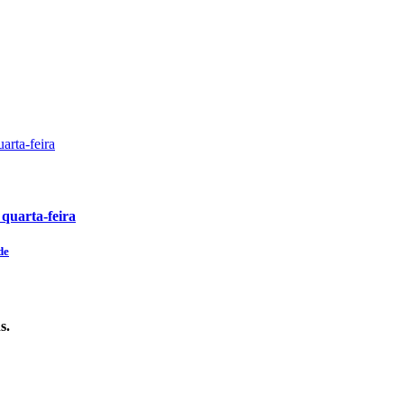
 quarta-feira
de
s.