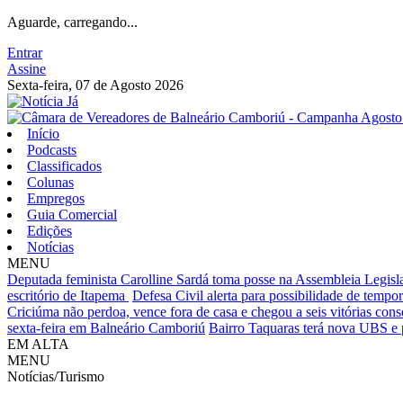
Aguarde, carregando...
Entrar
Assine
Sexta-feira, 07 de Agosto 2026
Início
Podcasts
Classificados
Colunas
Empregos
Guia Comercial
Edições
Notícias
MENU
Deputada feminista Carolline Sardá toma posse na Assembleia Legislat
escritório de Itapema
Defesa Civil alerta para possibilidade de tempora
Criciúma não perdoa, vence fora de casa e chegou a seis vitórias cons
sexta-feira em Balneário Camboriú
Bairro Taquaras terá nova UBS e 
EM ALTA
MENU
Notícias/Turismo