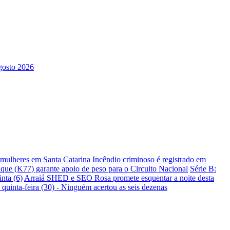
s mulheres em Santa Catarina
Incêndio criminoso é registrado em
ique (K77) garante apoio de peso para o Circuito Nacional
Série B:
nta (6)
Arraiá SHED e SEO Rosa promete esquentar a noite desta
 quinta-feira (30) - Ninguém acertou as seis dezenas