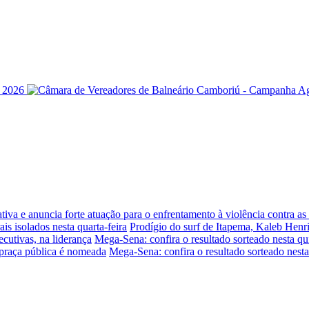
iva e anuncia forte atuação para o enfrentamento à violência contra a
is isolados nesta quarta-feira
Prodígio do surf de Itapema, Kaleb Henr
ecutivas, na liderança
Mega-Sena: confira o resultado sorteado nesta qui
praça pública é nomeada
Mega-Sena: confira o resultado sorteado nesta