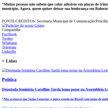
“Muitas pessoas não sabem que colar adesivos em placas de trâns
município. Agora, quem quiser deixar sua lembrança em Balneári
FONTE/CRÉDITOS:
Secretaria Municipal de Comunicação/Priscil
Compartilhe
Facebook
Twitter
Whatsapp
Telegram
LinkedIn
+
Lidas
Política
Deputada feminista Carolline Sardá toma posse na Assembleia Leg
”Não aceitarei que Santa Catarina, o único estado no Brasil com nome de mulhe