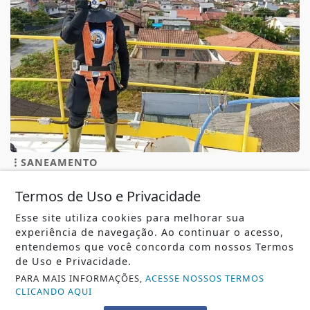
SANEAMENTO
Reservatórios de Penha são higienizados com
Termos de Uso e Privacidade
ajuda de mergulhadores e sem interrupção...
Reservatórios de Penha são higienizados com ajuda de
Esse site utiliza cookies para melhorar sua
mergulhadores e sem interrupção no...
experiência de navegação. Ao continuar o acesso,
entendemos que você concorda com nossos Termos
REDAÇÃO NOTÍCIA JÁ
- 07 DE AGO
de Uso e Privacidade.
PARA MAIS INFORMAÇÕES,
ACESSE NOSSOS TERMOS
CLICANDO AQUI