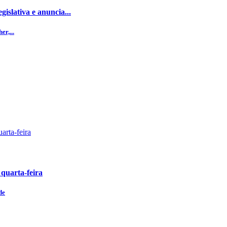
islativa e anuncia...
r,...
 quarta-feira
de