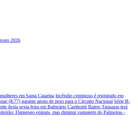
s mulheres em Santa Catarina
Incêndio criminoso é registrado em
ique (K77) garante apoio de peso para o Circuito Nacional
Série B:
te desta sexta-feira em Balneário Camboriú
Bairro Taquaras terá
sileirão: Flamengo empata, mas diminui vantagem do Palmeiras -