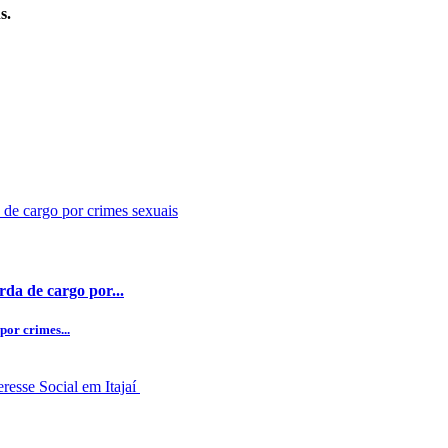
s.
da de cargo por...
por crimes...