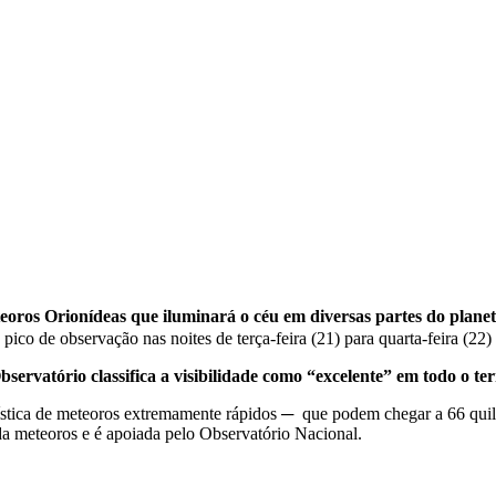
oros Orionídeas que iluminará o céu em diversas partes do planeta
o de observação nas noites de terça-feira (21) para quarta-feira (22) e 
servatório classifica a visibilidade como “excelente” em todo o terr
tica de meteoros extremamente rápidos ─ que podem chegar a 66 quilôm
da meteoros e é apoiada pelo Observatório Nacional.