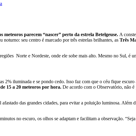
ca
os meteoros parecem “nascer” perto da estrela Betelgeuse.
A conste
 noturno: seu centro é marcado por três estrelas brilhantes, as
Três Ma
s regiões Norte e Nordeste, onde ele sobe mais alto. Mesmo no Sul, é 
s 2% iluminada e se pondo cedo. Isso faz com que o céu fique escuro a
 de 15 a 20 meteoros por hora.
De acordo com o Observatório, não é 
fastado das grandes cidades, para evitar a poluição luminosa. Além dis
minutos no escuro, os olhos se adaptam e facilitam a observação. “Seja