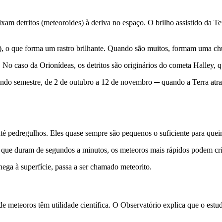
am detritos (meteoroides) à deriva no espaço. O brilho assistido da Te
ma), o que forma um rastro brilhante. Quando são muitos, formam uma ch
No caso da Orionídeas, os detritos são originários do cometa Halley, qu
o semestre, de 2 de outubro a 12 de novembro ─ quando a Terra atrave
até pedregulhos. Eles quase sempre são pequenos o suficiente para que
 que duram de segundos a minutos, os meteoros mais rápidos podem cria
ega à superfície, passa a ser chamado meteorito.
meteoros têm utilidade científica. O Observatório explica que o estud