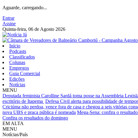
Aguarde, carregando...
Entrar
Assine
Quinta-feira, 06 de Agosto 2026
Início
Podcasts
Classificados
Colunas
Empregos
Guia Comercial
Edições
Notícias
MENU
Deputada feminista Carolline Sardá toma posse na Assembleia Legislat
escritório de Itapema
Defesa Civil alerta para possibilidade de tempora
Criciúma não perdoa, vence fora de casa e chegou a seis vitórias cons
nova UBS e praça pública é nomeada
Mega-Sena: confira o resultado 
Confira os resultados do domingo
EM ALTA
MENU
Notícias/País