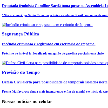
Deputada feminista Carolline Sardá toma posse na Assembleia Leg
”Não aceitarei que Santa Catarina, o único estado no Brasil com nome de mulhe
Segurança Pública
Incêndio criminoso é registrado em escritório de Itapema
Próximo ao imóvel foi localizado um galão de gasolina parcialmente cheio
Previsão do Tempo
Defesa Civil alerta para possibilidade de temporais isolados nesta
Frente fria favorece chuva mais intensa entre o fim da manhã e o início da tar
Nossas notícias
no celular