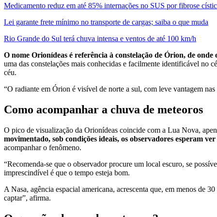
Medicamento reduz em até 85% internações no SUS por fibrose císti
Lei garante frete mínimo no transporte de cargas; saiba o que muda
Rio Grande do Sul terá chuva intensa e ventos de até 100 km/h
O nome Orionídeas é referência à constelação de Órion, de onde 
uma das constelações mais conhecidas e facilmente identificável no céu
céu.
“O radiante em Órion é visível de norte a sul, com leve vantagem na
Como acompanhar a chuva de meteoros
O pico de visualização da Orionídeas coincide com a Lua Nova, apena
movimentado, sob condições ideais, os observadores esperam ver
acompanhar o fenômeno.
“Recomenda-se que o observador procure um local escuro, se possível a
imprescindível é que o tempo esteja bom.
A Nasa, agência espacial americana, acrescenta que, em menos de 30 
captar”, afirma.