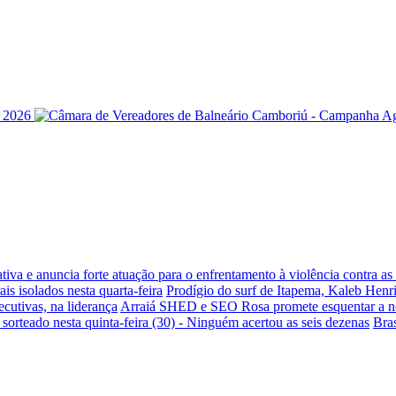
iva e anuncia forte atuação para o enfrentamento à violência contra a
is isolados nesta quarta-feira
Prodígio do surf de Itapema, Kaleb Henr
ecutivas, na liderança
Arraiá SHED e SEO Rosa promete esquentar a noi
sorteado nesta quinta-feira (30) - Ninguém acertou as seis dezenas
Bra