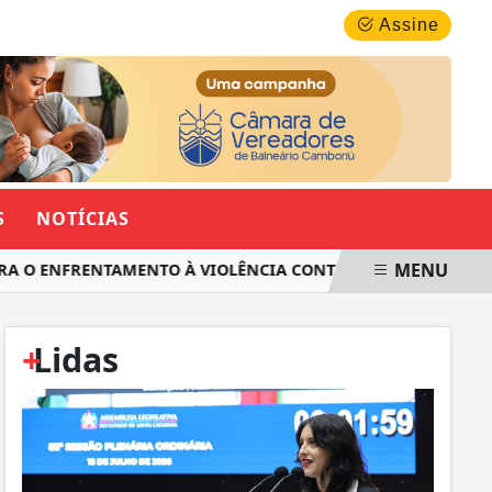
SEXTA-FEIRA, 07 DE AGOSTO 2026
Assine
S
NOTÍCIAS
MENU
 O ENFRENTAMENTO À VIOLÊNCIA CONTRA AS MULHERES EM S
+
Lidas