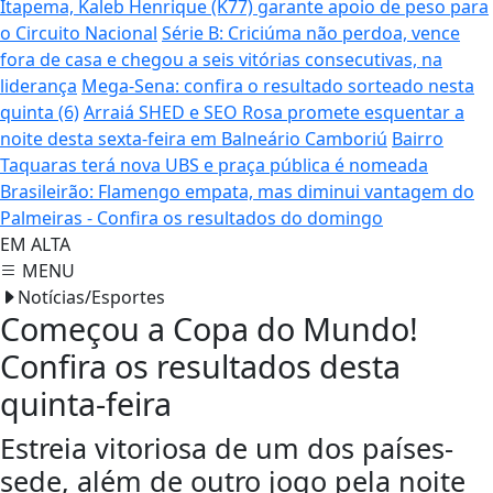
Itapema, Kaleb Henrique (K77) garante apoio de peso para
o Circuito Nacional
Série B: Criciúma não perdoa, vence
fora de casa e chegou a seis vitórias consecutivas, na
liderança
Mega-Sena: confira o resultado sorteado nesta
quinta (6)
Arraiá SHED e SEO Rosa promete esquentar a
noite desta sexta-feira em Balneário Camboriú
Bairro
Taquaras terá nova UBS e praça pública é nomeada
Brasileirão: Flamengo empata, mas diminui vantagem do
Palmeiras - Confira os resultados do domingo
EM ALTA
MENU
Notícias/Esportes
Começou a Copa do Mundo!
Confira os resultados desta
quinta-feira
Estreia vitoriosa de um dos países-
sede, além de outro jogo pela noite