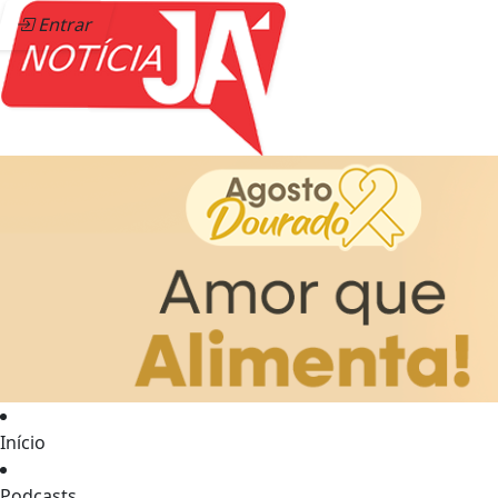
Entrar
Início
Podcasts