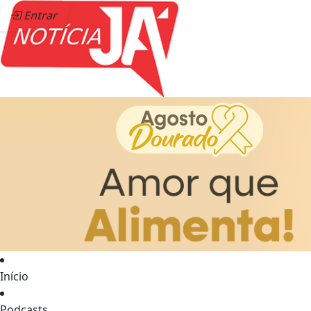
Entrar
Início
Podcasts