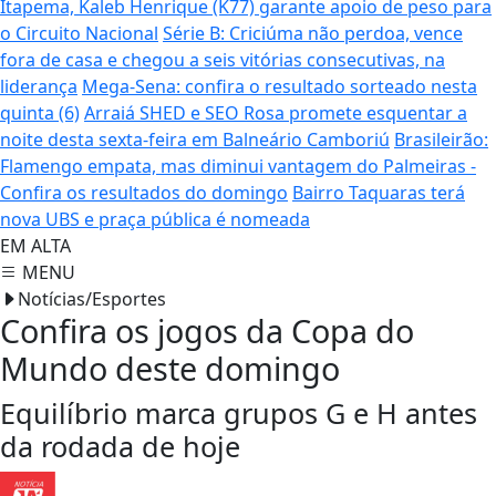
Itapema, Kaleb Henrique (K77) garante apoio de peso para
o Circuito Nacional
Série B: Criciúma não perdoa, vence
fora de casa e chegou a seis vitórias consecutivas, na
liderança
Mega-Sena: confira o resultado sorteado nesta
quinta (6)
Arraiá SHED e SEO Rosa promete esquentar a
noite desta sexta-feira em Balneário Camboriú
Brasileirão:
Flamengo empata, mas diminui vantagem do Palmeiras -
Confira os resultados do domingo
Bairro Taquaras terá
nova UBS e praça pública é nomeada
EM ALTA
MENU
Notícias/Esportes
Confira os jogos da Copa do
Mundo deste domingo
Equilíbrio marca grupos G e H antes
da rodada de hoje