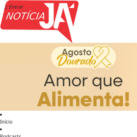
Entrar
Início
Podcasts