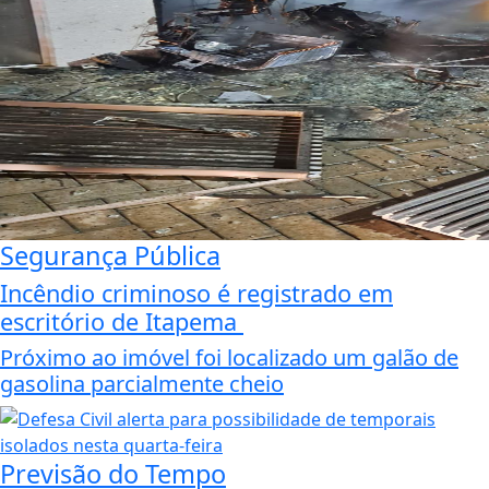
Segurança Pública
Incêndio criminoso é registrado em
escritório de Itapema
Próximo ao imóvel foi localizado um galão de
gasolina parcialmente cheio
Previsão do Tempo