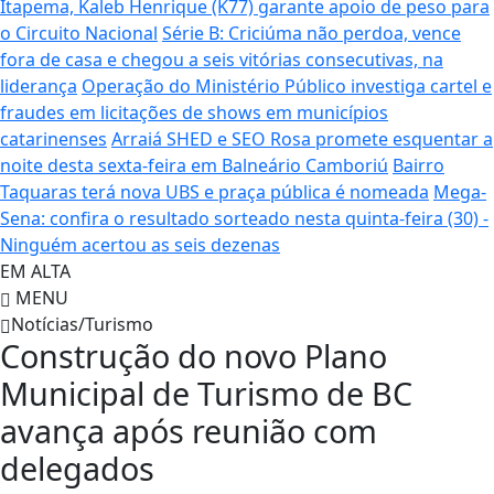
Itapema, Kaleb Henrique (K77) garante apoio de peso para
o Circuito Nacional
Série B: Criciúma não perdoa, vence
fora de casa e chegou a seis vitórias consecutivas, na
liderança
Operação do Ministério Público investiga cartel e
fraudes em licitações de shows em municípios
catarinenses
Arraiá SHED e SEO Rosa promete esquentar a
noite desta sexta-feira em Balneário Camboriú
Bairro
Taquaras terá nova UBS e praça pública é nomeada
Mega-
Sena: confira o resultado sorteado nesta quinta-feira (30) -
Ninguém acertou as seis dezenas
EM ALTA
MENU
Notícias/Turismo
Construção do novo Plano
Municipal de Turismo de BC
avança após reunião com
delegados