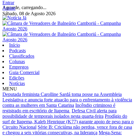
Entrar
Aguarde, carregando...
Assine
Sábado, 08 de Agosto 2026
Início
Podcasts
Classificados
Colunas
Empregos
Guia Comercial
Edições
Notícias
MENU
Deputada feminista Carolline Sardá toma posse na Assembleia
Legislativa e anuncia forte atuação para o enfrentamento à violência
contra as mulheres em Santa Catarina
Incêndio criminoso é
registrado em escritório de Itapema
Defesa Civil alerta para
possibilidade de temporais isolados nesta quarta-feira
Prodígio do
surf de Itapema, Kaleb Henrique (K77) garante apoio de peso para o
Circuito Nacional
Série B: Criciúma não perdoa, vence fora de casa
e chegou a seis vitórias consecutivas, na liderança
Mega-Sena: