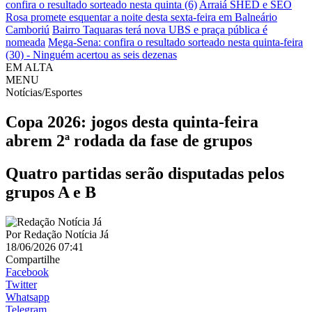
confira o resultado sorteado nesta quinta (6)
Arraiá SHED e SEO
Rosa promete esquentar a noite desta sexta-feira em Balneário
Camboriú
Bairro Taquaras terá nova UBS e praça pública é
nomeada
Mega-Sena: confira o resultado sorteado nesta quinta-feira
(30) - Ninguém acertou as seis dezenas
EM ALTA
MENU
Notícias/Esportes
Copa 2026: jogos desta quinta-feira
abrem 2ª rodada da fase de grupos
Quatro partidas serão disputadas pelos
grupos A e B
Por
Redação Notícia Já
18/06/2026 07:41
Compartilhe
Facebook
Twitter
Whatsapp
Telegram