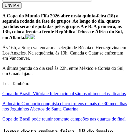
ENVIAR
A Copa do Mundo Fifa 2026 abre nesta quinta-feira (18) a
segunda rodada da fase de grupos. Ao longo do dia, quatro
partidas serão disputadas pelos grupos A e B. A primeira, às
13h, coloca frente a frente República Tcheca e África do Sul,
em Atlanta.
Às 16h, a Suíça vai encarar a seleção de Bósnia e Herzegovina em
Los Angeles. Na sequência, às 19h, Canadá e Catar se enfrentam
em Vancouver.
A última partida do dia será às 22h, entre México e Coreia do Sul,
em Guadalajara.
Leia Também:
Copa do Brasil: Vitória e Internacional são os últimos classificados
Balneário Camboriú conquista cinco troféus e mais de 30 medalhas
nos Joguinhos Abertos de Santa Catarina
Copa do Brasil pode reunir somente campeões nas quartas de final
Jogos desta quinta-feira, 18 de junho