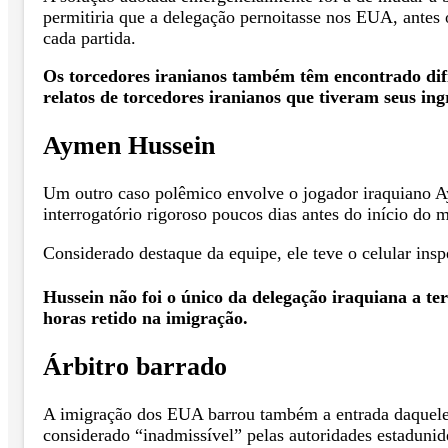
permitiria que a delegação pernoitasse nos EUA, antes ou
cada partida.
Os torcedores iranianos também têm encontrado dific
relatos de torcedores iranianos que tiveram seus ing
Aymen Hussein
Um outro caso polêmico envolve o jogador iraquiano A
interrogatório rigoroso poucos dias antes do início do 
Considerado destaque da equipe, ele teve o celular insp
Hussein não foi o único da delegação iraquiana a te
horas retido na imigração.
Árbitro barrado
A imigração dos EUA barrou também a entrada daquele 
considerado “inadmissível” pelas autoridades estaduni