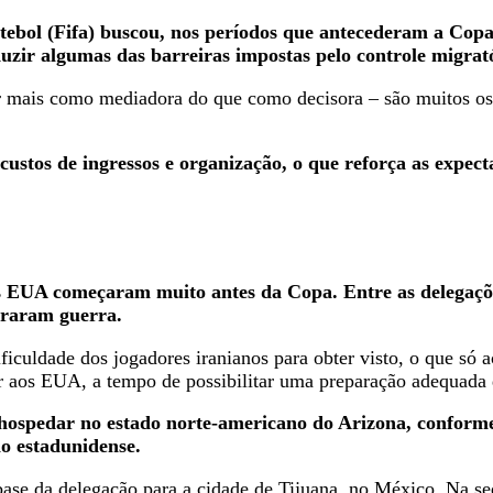
utebol (Fifa) buscou, nos períodos que antecederam a Copa
uzir algumas das barreiras impostas pelo controle migrató
ar mais como mediadora do que como decisora – são muitos os r
ustos de ingressos e organização, o que reforça as expec
dos EUA começaram muito antes da Copa. Entre as delegaçõ
araram guerra.
culdade dos jogadores iranianos para obter visto, o que só ac
ar aos EUA, a tempo de possibilitar uma preparação adequada 
e hospedar no estado norte-americano do Arizona, conforme 
io estadunidense.
base da delegação para a cidade de Tijuana, no México. Na 