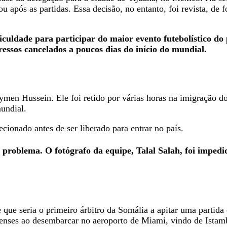
 após as partidas. Essa decisão, no entanto, foi revista, de f
uldade para participar do maior evento futebolístico do 
ressos cancelados a poucos dias do início do mundial.
ymen Hussein. Ele foi retido por várias horas na imigração 
mundial.
ecionado antes de ser liberado para entrar no país.
r problema. O fotógrafo da equipe, Talal Salah, foi imped
que seria o primeiro árbitro da Somália a apitar uma parti
denses ao desembarcar no aeroporto de Miami, vindo de Istam