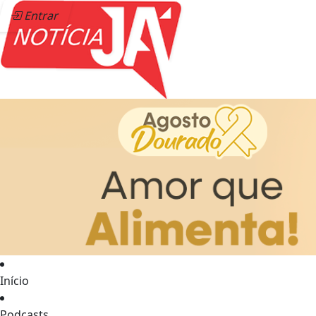
Entrar
Início
Podcasts