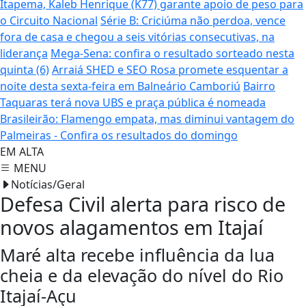
Itapema, Kaleb Henrique (K77) garante apoio de peso para
o Circuito Nacional
Série B: Criciúma não perdoa, vence
fora de casa e chegou a seis vitórias consecutivas, na
liderança
Mega-Sena: confira o resultado sorteado nesta
quinta (6)
Arraiá SHED e SEO Rosa promete esquentar a
noite desta sexta-feira em Balneário Camboriú
Bairro
Taquaras terá nova UBS e praça pública é nomeada
Brasileirão: Flamengo empata, mas diminui vantagem do
Palmeiras - Confira os resultados do domingo
EM ALTA
MENU
Notícias/Geral
Defesa Civil alerta para risco de
novos alagamentos em Itajaí
Maré alta recebe influência da lua
cheia e da elevação do nível do Rio
Itajaí-Açu