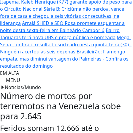
Itapema, Kaleb Henrique (K77) garante apoio de peso para
o Circuito Nacional
Série B: Criciúma não perdoa, vence
fora de casa e chegou a seis vitórias consecutivas, na
liderança
Arraiá SHED e SEO Rosa promete esquentar a
noite desta sexta-feira em Balneário Camboriú
Bairro
Taquaras terá nova UBS e praça pública é nomeada
Mega-
Sena: confira o resultado sorteado nesta quinta-feira (30) -
Ninguém acertou as seis dezenas
Brasileirão: Flamengo
empata, mas diminui vantagem do Palmeiras - Confira os
resultados do domingo
EM ALTA
MENU
Notícias/Mundo
Número de mortos por
terremotos na Venezuela sobe
para 2.645
Feridos somam 12.666 até o