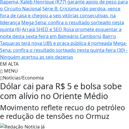
Itapema, Kaleb Henrique (K77) garante apoio de peso para
o Circuito Nacional
Série B: Criciúma não perdoa, vence
fora de casa e chegou a seis vitórias consecutivas, na
liderança
Mega-Sena: confira o resultado sorteado nesta
quinta (6)
Arraiá SHED e SEO Rosa promete esquentar a
noite desta sexta-feira em Balneário Camboriú
Bairro
Taquaras terá nova UBS e praça pública é nomeada
Mega-
Sena: confira o resultado sorteado nesta quinta-feira (30) -
Ninguém acertou as seis dezenas
EM ALTA
MENU
Notícias/Economia
Dólar cai para R$ 5 e bolsa sobe
com alívio no Oriente Médio
Movimento reflete recuo do petróleo
e redução de tensões no Ormuz