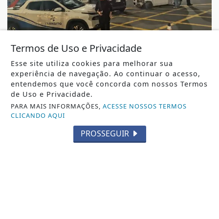
Termos de Uso e Privacidade
OCORRÊNCIAS DE TRÂNSITO
Esse site utiliza cookies para melhorar sua
Acidente envolve quatro veículos na rua 600
experiência de navegação. Ao continuar o acesso,
em Balneário Camboriú
entendemos que você concorda com nossos Termos
Acidente envolve quatro veículos na rua 600 em
de Uso e Privacidade.
Balneário Camboriú
PARA MAIS INFORMAÇÕES,
ACESSE NOSSOS TERMOS
CLICANDO AQUI
REDAÇÃO NOTÍCIA JÁ
- 10 DE AGO
PROSSEGUIR