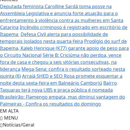
Deputada feminista Carolline Sardá toma posse na
Assembleia Legislativa e anuncia forte atuação para o
enfrentamento à violência contra as mulheres em Santa
Catarina
Incêndio criminoso é registrado em escritório de
Itapema
Defesa Civil alerta para possibilidade de
temporais isolados nesta quarta-feira
Prodígio do surf de
Itapema, Kaleb Henrique (K77) garante apoio de peso para
o Circuito Nacional
Série B: Criciúma não perdoa, vence
fora de casa e chegou a seis vitórias consecutivas, na
liderança
Mega-Sena: confira o resultado sorteado nesta
quinta (6)
Arraiá SHED e SEO Rosa promete esquentar a
noite desta sexta-feira em Balneário Camboriú
Bairro
Taquaras terá nova UBS e praça pública é nomeada
Brasileirão: Flamengo empata, mas diminui vantagem do
Palmeiras - Confira os resultados do domingo
EM ALTA
MENU
Notícias/Geral