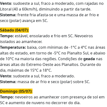
Vento
: sudoeste a sul, fraco a moderado, com rajadas no
Litoral (40 a 60km/h), diminuindo a partir da tarde.
Sistema:
frente fria afasta-se e uma massa de ar frio e
seco (polar) avança em SC.
Sábado (04/07):
Tempo:
estável, ensolarado e frio em SC. Nevoeiros
isolados ao amanhecer.
Temperatura:
baixa, com mínimas de -1°C a 4°C nas áreas
altas do estado, em torno de -5°C no Planalto Sul, e abaixo
de 10°C na maioria das regiões. Condições de
geada
nas
áreas altas do Extremo Oeste aos Planaltos. Durante do
dia, máximas de 15°C a 18°C.
Vento
: sudoeste a sul, fraco a moderado.
Sistema:
massa de ar frio e seco (polar) sobre SC.
Domingo (05/07):
Tempo:
nevoeiros ao amanhecer com presença de sol em
SC e aumento de nuvens no decorrer do dia.