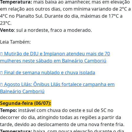
Temperatura:
mais baixa ao amanhecer, mas em elevação
em relação aos outros dias, com mínima variando de 2°C a
4°C no Planalto Sul. Durante do dia, máximas de 17°C a
23°C.
Vento
: sul a nordeste, fraco a moderado.
Leia Também:
Mutirão de DIU e Implanon atendeu mais de 70
mulheres neste sábado em Balneário Camboriú
Final de semana nublado e chuva isolada
Agosto Lilás: Ônibus Lilás fortalece campanha em
Balneário Camboriú
Segunda-feira (06/07):
Tempo:
instável com chuva do oeste e sul de SC no
decorrer do dia, atingindo todas as regiões a partir da
tarde, devido ao deslocamento de uma nova frente fria.
Temperatura:
baixa, com pouca elevação durante o dia,