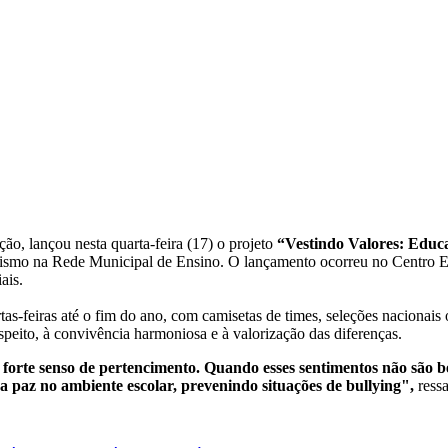
ão, lançou nesta quarta-feira (17) o projeto
“Vestindo Valores: Edu
acismo na Rede Municipal de Ensino. O lançamento ocorreu no Centro 
ais.
uartas-feiras até o fim do ano, com camisetas de times, seleções nacionai
speito, à convivência harmoniosa e à valorização das diferenças.
orte senso de pertencimento. Quando esses sentimentos não são be
da paz no ambiente escolar, prevenindo situações de bullying",
ressa