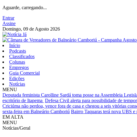
Aguarde, carregando...
Entrar
Assine
Domingo, 09 de Agosto 2026
Início
Podcasts
Classificados
Colunas
Empregos
Guia Comercial
Edições
Notícias
MENU
Deputada feminista Carolline Sardá toma posse na Assembleia Legislat
escritório de Itapema
Defesa Civil alerta para possibilidade de tempora
Criciúma não perdoa, vence fora de casa e chegou a seis vitórias cons
sexta-feira em Balneário Camboriú
Bairro Taquaras terá nova UBS e 
EM ALTA
MENU
Notícias/Geral