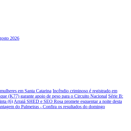
s mulheres em Santa Catarina
Incêndio criminoso é registrado em
ique (K77) garante apoio de peso para o Circuito Nacional
Série B:
nta (6)
Arraiá SHED e SEO Rosa promete esquentar a noite desta
antagem do Palmeiras - Confira os resultados do domingo