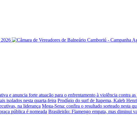
iva e anuncia forte atuação para o enfrentamento à violência contra a
is isolados nesta quarta-feira
Prodígio do surf de Itapema, Kaleb Henr
ecutivas, na liderança
Mega-Sena: confira o resultado sorteado nesta qui
praça pública é nomeada
Brasileirão: Flamengo empata, mas diminui v