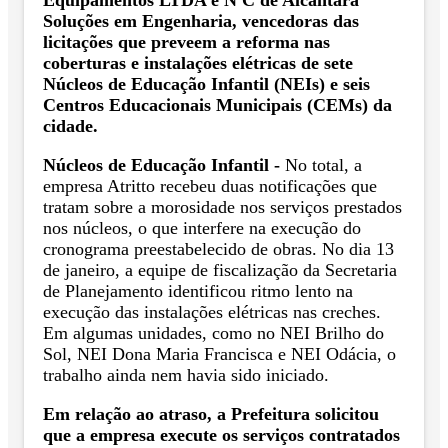
Equipamentos LTDA e N C de Alcântara
Soluções em Engenharia, vencedoras das
licitações que preveem a reforma nas
coberturas e instalações elétricas de sete
Núcleos de Educação Infantil (NEIs) e seis
Centros Educacionais Municipais (CEMs) da
cidade.
Núcleos de Educação Infantil -
No total, a
empresa Atritto recebeu duas notificações que
tratam sobre a morosidade nos serviços prestados
nos núcleos, o que interfere na execução do
cronograma preestabelecido de obras. No dia 13
de janeiro, a equipe de fiscalização da Secretaria
de Planejamento identificou ritmo lento na
execução das instalações elétricas nas creches.
Em algumas unidades, como no NEI Brilho do
Sol, NEI Dona Maria Francisca e NEI Odácia, o
trabalho ainda nem havia sido iniciado.
Em relação ao atraso, a Prefeitura solicitou
que a empresa execute os serviços contratados