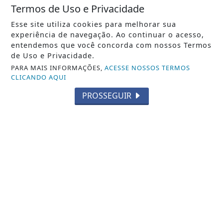
Termos de Uso e Privacidade
OCORRÊNCIAS DE TRÂNSITO
Esse site utiliza cookies para melhorar sua
Acidente envolve quatro veículos na rua 600
experiência de navegação. Ao continuar o acesso,
em Balneário Camboriú
entendemos que você concorda com nossos Termos
Acidente envolve quatro veículos na rua 600 em
de Uso e Privacidade.
Balneário Camboriú
PARA MAIS INFORMAÇÕES,
ACESSE NOSSOS TERMOS
CLICANDO AQUI
REDAÇÃO NOTÍCIA JÁ
- 10 DE AGO
PROSSEGUIR