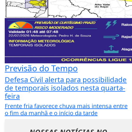
Previsão do Tempo
Defesa Civil alerta para possibilidade
de temporais isolados nesta quarta-
feira
Frente fria favorece chuva mais intensa entre
o fim da manhã e o início da tarde
NOSSAS NOTÍCIAS
NO