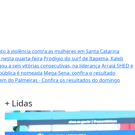
to à violência contra as mulheres em Santa Catarina
 nesta quarta-feira
Prodígio do surf de Itapema, Kaleb
ou a seis vitórias consecutivas, na liderança
Arraiá SHED e
 pública é nomeada
Mega-Sena: confira o resultado
em do Palmeiras - Confira os resultados do domingo
+
Lidas