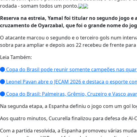
rodada - somam todos um ponto.
Reserva na estreia, Yamal foi titular no segundo jogo e 
cruzamento de Oyarzabal, que foi o grande nome do jog
O atacante marcou o segundo e o terceiro gols num interva
sobra para ampliar e depois aos 22 recebeu de frente para 
Leia Também:
Copa do Brasil pode reunir somente campeões nas quart
Leonel Pavan abre o JECAM 2026 e destaca o esporte co
Copa do Brasil: Palmeiras, Grêmio, Cruzeiro e Vasco ava
Na segunda etapa, a Espanha definiu o jogo com um gol l
Aos quatro minutos, Cucurella finalizou para defesa de Al
Com a partida resolvida, a Espanha promoveu várias muda