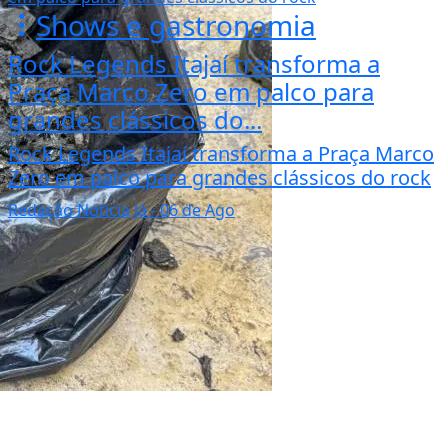
Shows e gastronomia
Rock Legends Itajaí transforma a
Praça Marco Zero em palco para
grandes clássicos do...
Rock Legends Itajaí transforma a Praça Marco
Zero em palco para grandes clássicos do rock
Redação Notícia Já
- 06 de Ago