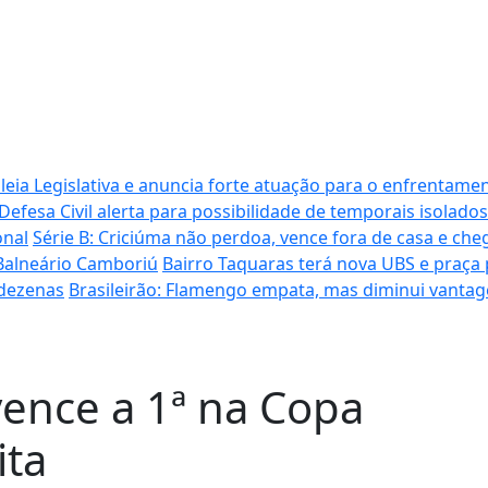
ia Legislativa e anuncia forte atuação para o enfrentamen
Defesa Civil alerta para possibilidade de temporais isolados
onal
Série B: Criciúma não perdoa, vence fora de casa e cheg
 Balneário Camboriú
Bairro Taquaras terá nova UBS e praça
 dezenas
Brasileirão: Flamengo empata, mas diminui vantag
ence a 1ª na Copa
ita