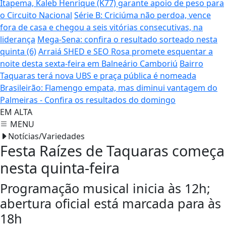
Itapema, Kaleb Henrique (K77) garante apoio de peso para
o Circuito Nacional
Série B: Criciúma não perdoa, vence
fora de casa e chegou a seis vitórias consecutivas, na
liderança
Mega-Sena: confira o resultado sorteado nesta
quinta (6)
Arraiá SHED e SEO Rosa promete esquentar a
noite desta sexta-feira em Balneário Camboriú
Bairro
Taquaras terá nova UBS e praça pública é nomeada
Brasileirão: Flamengo empata, mas diminui vantagem do
Palmeiras - Confira os resultados do domingo
EM ALTA
MENU
Notícias/Variedades
Festa Raízes de Taquaras começa
nesta quinta-feira
Programação musical inicia às 12h;
abertura oficial está marcada para às
18h