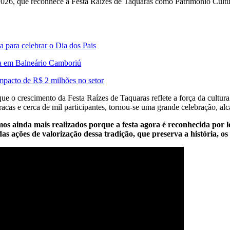
026, que reconhece a Festa Raízes de Taquaras como Patrimônio Cultura
 para celebrar o Dia dos Pais
tiva em Balneário Camboriú
mpacto de R$ 2 milhões no setor
ue o crescimento da Festa Raízes de Taquaras reflete a força da cultu
s e cerca de mil participantes, tornou-se uma grande celebração, alc
os ainda mais realizados porque a festa agora é reconhecida por l
s ações de valorização dessa tradição, que preserva a história, os