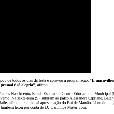
ipou de todos os dias da festa e aprovou a programação.
“É maravilho
essoal é só alegria”
, afirmou.
de Marcos Nascimento, Banda Escolar do Centro Educacional Municipa
evento. Na sexta-feira (5), subiram ao palco Alessandra Cipriane, Bal
aile, além da tradicional apresentação do Boi de Mamão. Já no domi
o também ficou por conta do DJ Carlinhos Mister Som.