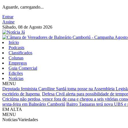
Aguarde, carregando...
Entrar
Assine
Sábado, 08 de Agosto 2026
Início
Podcasts
Classificados
Colunas
Empregos
Guia Comercial
Edições
Notícias
MENU
Deputada feminista Carolline Sardá toma posse na Assembleia Legislat
escritório de Itapema
Defesa Civil alerta para possibilidade de tempora
Criciúma não perdoa, vence fora de casa e chegou a seis vitórias cons
sexta-feira em Balneário Camboriú
Bairro Taquaras terá nova UBS e 
EM ALTA
MENU
Notícias/Variedades