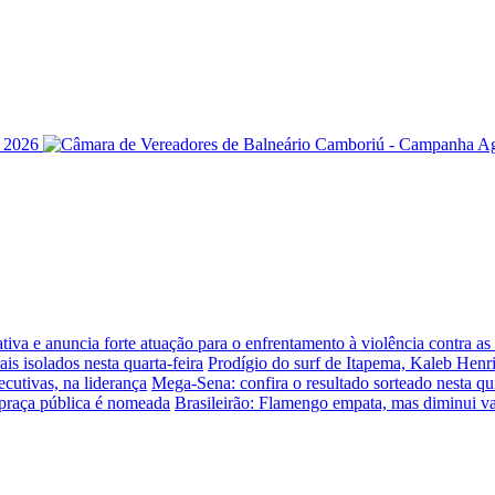
iva e anuncia forte atuação para o enfrentamento à violência contra a
is isolados nesta quarta-feira
Prodígio do surf de Itapema, Kaleb Henr
ecutivas, na liderança
Mega-Sena: confira o resultado sorteado nesta qui
praça pública é nomeada
Brasileirão: Flamengo empata, mas diminui v