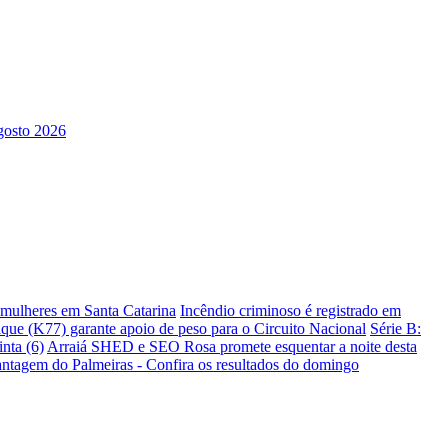
s mulheres em Santa Catarina
Incêndio criminoso é registrado em
ique (K77) garante apoio de peso para o Circuito Nacional
Série B:
nta (6)
Arraiá SHED e SEO Rosa promete esquentar a noite desta
antagem do Palmeiras - Confira os resultados do domingo