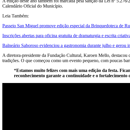
A edição deste ano também foi marcada pela sanção da Lei nº 5.276/2
Calendário Oficial do Município.
Leia Também:
Passeio San Miguel promove edição especial da Brinquedoteca de Rua
Inscrições abertas para oficina gratuita de dramaturgia e escrita cria
Balneário Saboroso evidenciou a gastronomia durante julho e gerou i
A diretora-presidente da Fundação Cultural, Karoen Mello, destacou q
tradições. O que começou como um evento pequeno, com poucas barraca
“Estamos muito felizes com mais uma edição da festa. Ficam
reconhecimento garante a continuidade e o fortalecimento da