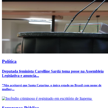
Política
Deputada feminista Carolline Sardá toma posse na Assembleia
Legislativa e anuncia...
”Não aceitarei que Santa Catarina, o único estado no Brasil com nome de
mulher,...
Segurança Pública