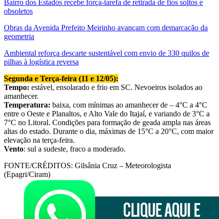
Bairro dos Estados recebe força-tarefa de retirada de fios soltos e
obsoletos
Obras da Avenida Prefeito Meirinho avançam com demarcação da
geometria
Ambiental reforça descarte sustentável com envio de 330 quilos de
pilhas à logística reversa
Segunda e Terça-feira (11 e 12/05):
Tempo:
estável, ensolarado e frio em SC. Nevoeiros isolados ao
amanhecer.
Temperatura:
baixa, com mínimas ao amanhecer de – 4°C a 4°C
entre o Oeste e Planaltos, e Alto Vale do Itajaí, e variando de 3°C a
7°C no Litoral. Condições para formação de geada ampla nas áreas
altas do estado. Durante o dia, máximas de 15°C a 20°C, com maior
elevação na terça-feira.
Vento
: sul a sudeste, fraco a moderado.
FONTE/CRÉDITOS:
Gilsânia Cruz – Meteorologista
(Epagri/Ciram)