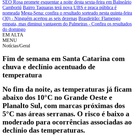
SEO Rosa promete esquentar a noite desta sexta-feira em Balneário
Camboriú
Bairro Taquaras terá nova UBS e praça pública é
nomeada
Mega-Sena: confira o resultado sorteado nesta quinta-feira
(30) - Ninguém acertou as seis dezenas
Brasileirão: Flamengo
empata, mas diminui vantagem do Palmeiras - Confira os resultados
do domingo
EM ALTA
MENU
Notícias/Geral
Fim de semana em Santa Catarina com
chuva e declínio acentuado de
temperatura
No fim da noite, as temperaturas já ficam
abaixo dos 10°C no Grande Oeste e
Planalto Sul, com marcas próximas dos
5°C nas áreas serranas. O risco é baixo a
moderado para ocorrências associadas ao
declínio das temperaturas.