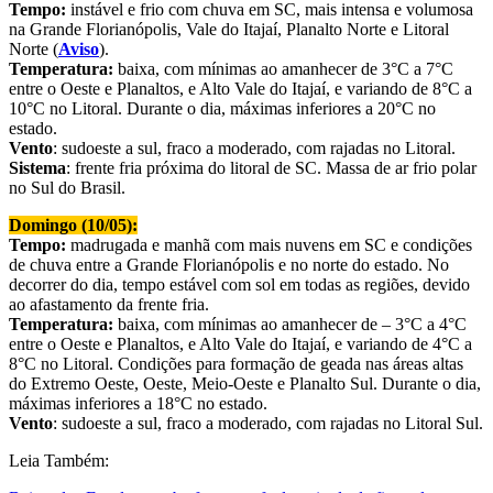
Tempo:
instável e frio com chuva em SC, mais intensa e volumosa
na Grande Florianópolis, Vale do Itajaí, Planalto Norte e Litoral
Norte (
Aviso
).
Temperatura:
baixa, com mínimas ao amanhecer de 3°C a 7°C
entre o Oeste e Planaltos, e Alto Vale do Itajaí, e variando de 8°C a
10°C no Litoral. Durante o dia, máximas inferiores a 20°C no
estado.
Vento
: sudoeste a sul, fraco a moderado, com rajadas no Litoral.
Sistema
: frente fria próxima do litoral de SC. Massa de ar frio polar
no Sul do Brasil.
Domingo (10/05):
Tempo:
madrugada e manhã com mais nuvens em SC e condições
de chuva entre a Grande Florianópolis e no norte do estado. No
decorrer do dia, tempo estável com sol em todas as regiões, devido
ao afastamento da frente fria.
Temperatura:
baixa, com mínimas ao amanhecer de – 3°C a 4°C
entre o Oeste e Planaltos, e Alto Vale do Itajaí, e variando de 4°C a
8°C no Litoral. Condições para formação de geada nas áreas altas
do Extremo Oeste, Oeste, Meio-Oeste e Planalto Sul. Durante o dia,
máximas inferiores a 18°C no estado.
Vento
: sudoeste a sul, fraco a moderado, com rajadas no Litoral Sul.
Leia Também: