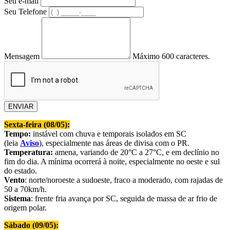
Seu e-mail
Seu Telefone
Mensagem
Máximo 600 caracteres.
ENVIAR
Sexta-feira (08/05):
Tempo:
instável com chuva e temporais isolados em SC
(leia
Aviso
), especialmente nas áreas de divisa com o PR.
Temperatura:
amena, variando de 20°C a 27°C, e em declínio no
fim do dia. A mínima ocorrerá à noite, especialmente no oeste e sul
do estado.
Vento
: norte/noroeste a sudoeste, fraco a moderado, com rajadas de
50 a 70km/h.
Sistema
: frente fria avança por SC, seguida de massa de ar frio de
origem polar.
Sábado (09/05):