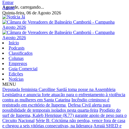
Entrar
Aguarde, carregando...
Assine
Quinta-feira, 06 de Agosto 2026
Início
Podcasts
Classificados
Colunas
Empregos
Guia Comercial
Edições
Notícias
MENU
Deputada feminista Carolline Sardá toma posse na Assembleia
Legislativa e anuncia forte atuação para o enfrentamento à violência
contra as mulheres em Santa Catarina
Incêndio criminoso é
registrado em escritório de Itapema
Defesa Civil alerta para
possibilidade de temporais isolados nesta quarta-feira
Prodígio do
surf de Itapema, Kaleb Henrique (K77) garante apoio de peso para o
Circuito Nacional
Série B: Criciúma não perdoa, vence fora de casa
e chegou a seis vitórias consecutivas, na liderança
Arraiá SHED e