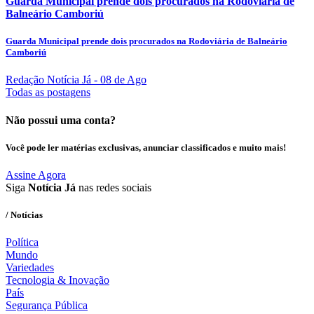
Guarda Municipal prende dois procurados na Rodoviária de
Balneário Camboriú
Guarda Municipal prende dois procurados na Rodoviária de Balneário
Camboriú
Redação Notícia Já
- 08 de Ago
Todas as postagens
Não possui uma conta?
Você pode ler matérias exclusivas, anunciar classificados e muito mais!
Assine Agora
Siga
Notícia Já
nas redes sociais
/ Notícias
Política
Mundo
Variedades
Tecnologia & Inovação
País
Segurança Pública