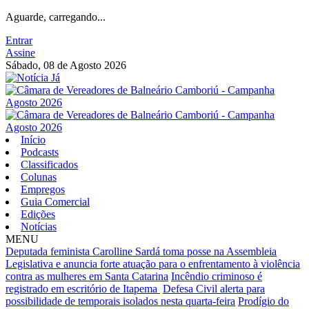
Aguarde, carregando...
Entrar
Assine
Sábado, 08 de Agosto 2026
Início
Podcasts
Classificados
Colunas
Empregos
Guia Comercial
Edições
Notícias
MENU
Deputada feminista Carolline Sardá toma posse na Assembleia
Legislativa e anuncia forte atuação para o enfrentamento à violência
contra as mulheres em Santa Catarina
Incêndio criminoso é
registrado em escritório de Itapema
Defesa Civil alerta para
possibilidade de temporais isolados nesta quarta-feira
Prodígio do