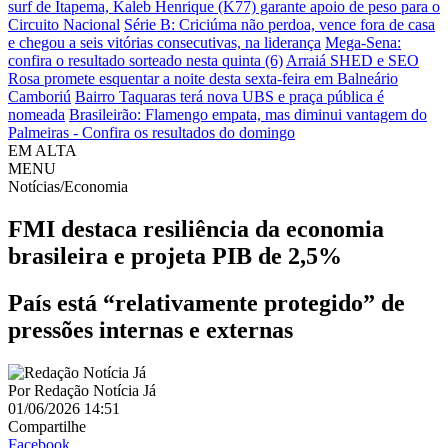
surf de Itapema, Kaleb Henrique (K77) garante apoio de peso para o
Circuito Nacional
Série B: Criciúma não perdoa, vence fora de casa
e chegou a seis vitórias consecutivas, na liderança
Mega-Sena:
confira o resultado sorteado nesta quinta (6)
Arraiá SHED e SEO
Rosa promete esquentar a noite desta sexta-feira em Balneário
Camboriú
Bairro Taquaras terá nova UBS e praça pública é
nomeada
Brasileirão: Flamengo empata, mas diminui vantagem do
Palmeiras - Confira os resultados do domingo
EM ALTA
MENU
Notícias/Economia
FMI destaca resiliência da economia
brasileira e projeta PIB de 2,5%
País está “relativamente protegido” de
pressões internas e externas
Por
Redação Notícia Já
01/06/2026 14:51
Compartilhe
Facebook