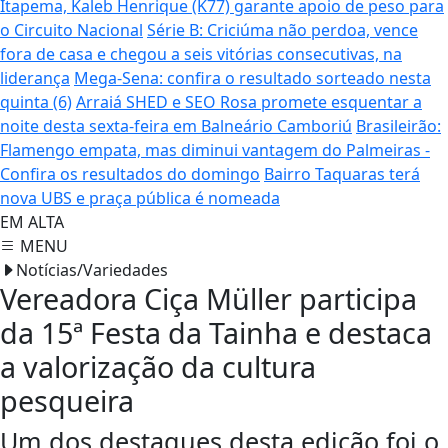
Itapema, Kaleb Henrique (K77) garante apoio de peso para
o Circuito Nacional
Série B: Criciúma não perdoa, vence
fora de casa e chegou a seis vitórias consecutivas, na
liderança
Mega-Sena: confira o resultado sorteado nesta
quinta (6)
Arraiá SHED e SEO Rosa promete esquentar a
noite desta sexta-feira em Balneário Camboriú
Brasileirão:
Flamengo empata, mas diminui vantagem do Palmeiras -
Confira os resultados do domingo
Bairro Taquaras terá
nova UBS e praça pública é nomeada
EM ALTA
MENU
Notícias/Variedades
Vereadora Ciça Müller participa
da 15ª Festa da Tainha e destaca
a valorização da cultura
pesqueira
Um dos destaques desta edição foi o