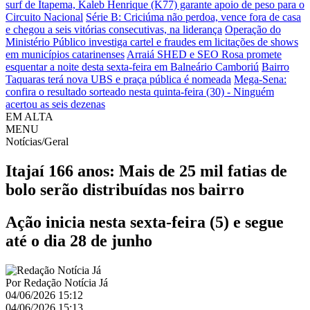
surf de Itapema, Kaleb Henrique (K77) garante apoio de peso para o
Circuito Nacional
Série B: Criciúma não perdoa, vence fora de casa
e chegou a seis vitórias consecutivas, na liderança
Operação do
Ministério Público investiga cartel e fraudes em licitações de shows
em municípios catarinenses
Arraiá SHED e SEO Rosa promete
esquentar a noite desta sexta-feira em Balneário Camboriú
Bairro
Taquaras terá nova UBS e praça pública é nomeada
Mega-Sena:
confira o resultado sorteado nesta quinta-feira (30) - Ninguém
acertou as seis dezenas
EM ALTA
MENU
Notícias/Geral
Itajaí 166 anos: Mais de 25 mil fatias de
bolo serão distribuídas nos bairro
Ação inicia nesta sexta-feira (5) e segue
até o dia 28 de junho
Por
Redação Notícia Já
04/06/2026 15:12
04/06/2026 15:13