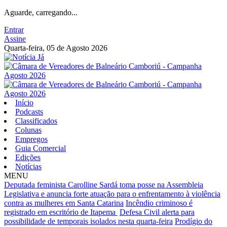
Aguarde, carregando...
Entrar
Assine
Quarta-feira, 05 de Agosto 2026
Início
Podcasts
Classificados
Colunas
Empregos
Guia Comercial
Edições
Notícias
MENU
Deputada feminista Carolline Sardá toma posse na Assembleia
Legislativa e anuncia forte atuação para o enfrentamento à violência
contra as mulheres em Santa Catarina
Incêndio criminoso é
registrado em escritório de Itapema
Defesa Civil alerta para
possibilidade de temporais isolados nesta quarta-feira
Prodígio do