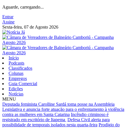
Aguarde, carregando...
Entrar
Assine
Sexta-feira, 07 de Agosto 2026
Início
Podcasts
Classificados
Colunas
Empregos
Guia Comercial
Edições
Notícias
MENU
Deputada feminista Carolline Sardá toma posse na Assembleia
Legislativa e anuncia forte atuação para o enfrentamento à violência
contra as mulheres em Santa Catarina
Incêndio criminoso é
registrado em escritório de Itapema
Defesa Civil alerta para
possibilidade de temporais isolados nesta quarta-feira
Prodígio do