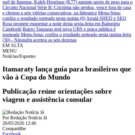
surf de Itapema, Kaleb Henrique (K77) garante apoio de peso para o
Circuito Nacional
Série B: Criciúma não perdoa, vence fora de casa
e chegou a seis vitórias consecutivas, na liderança
Mega-Sena:
confira o resultado sorteado nesta quinta (6)
Arraiá SHED e SEO
Rosa promete esquentar a noite desta sexta-feira em Balneário
Camboriú
Bairro Taquaras terá nova UBS e praça pública é
nomeada
Mega-Sena: confira o resultado sorteado nesta quinta-feira
(30) - Ninguém acertou as seis dezenas
EM ALTA
MENU
Notícias/Esportes
Itamaraty lança guia para brasileiros que
vão à Copa do Mundo
Publicação reúne orientações sobre
viagem e assistência consular
Por
Redação Notícia Já
26/05/2026 12:40
Compartilhe
Facebook