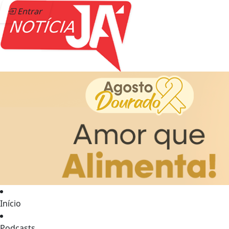
Entrar
Início
Podcasts