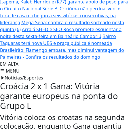
Itapema, Kaleb Henrique (K77) garante apoio de peso para
o Circuito Nacional
Série B: Criciúma não perdoa, vence
fora de casa e chegou a seis vitórias consecutivas, na
liderança
Mega-Sena: confira o resultado sorteado nesta
quinta (6)
Arraiá SHED e SEO Rosa promete esquentar a
noite desta sexta-feira em Balneário Camboriú
Bairro
Taquaras terá nova UBS e praça pública é nomeada
Brasileirão: Flamengo empata, mas diminui vantagem do
Palmeiras - Confira os resultados do domingo
EM ALTA
MENU
Notícias/Esportes
Croácia 2 x 1 Gana: Vitória
garante europeus na ponta do
Grupo L
Vitória coloca os croatas na segunda
colocação, enquanto Gana garantiu