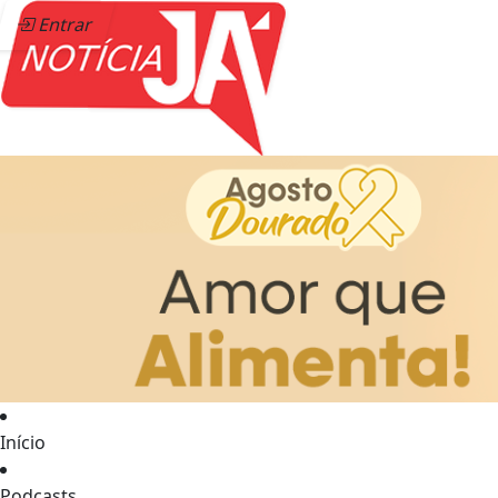
Entrar
Início
Podcasts