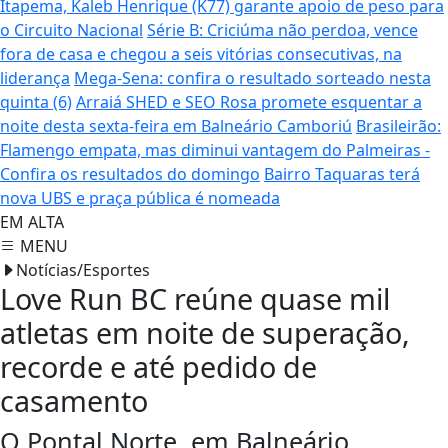
Itapema, Kaleb Henrique (K77) garante apoio de peso para
o Circuito Nacional
Série B: Criciúma não perdoa, vence
fora de casa e chegou a seis vitórias consecutivas, na
liderança
Mega-Sena: confira o resultado sorteado nesta
quinta (6)
Arraiá SHED e SEO Rosa promete esquentar a
noite desta sexta-feira em Balneário Camboriú
Brasileirão:
Flamengo empata, mas diminui vantagem do Palmeiras -
Confira os resultados do domingo
Bairro Taquaras terá
nova UBS e praça pública é nomeada
EM ALTA
MENU
Notícias/Esportes
Love Run BC reúne quase mil
atletas em noite de superação,
recorde e até pedido de
casamento
O Pontal Norte, em Balneário