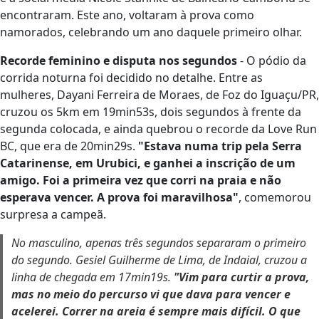
encontraram. Este ano, voltaram à prova como
namorados, celebrando um ano daquele primeiro olhar.
Recorde feminino e disputa nos segundos
- O pódio da
corrida noturna foi decidido no detalhe. Entre as
mulheres, Dayani Ferreira de Moraes, de Foz do Iguaçu/PR,
cruzou os 5km em 19min53s, dois segundos à frente da
segunda colocada, e ainda quebrou o recorde da Love Run
BC, que era de 20min29s.
"Estava numa trip pela Serra
Catarinense, em Urubici, e ganhei a inscrição de um
amigo. Foi a primeira vez que corri na praia e não
esperava vencer. A prova foi maravilhosa"
, comemorou
surpresa a campeã.
No masculino, apenas três segundos separaram o primeiro
do segundo. Gesiel Guilherme de Lima, de Indaial, cruzou a
linha de chegada em 17min19s.
"Vim para curtir a prova,
mas no meio do percurso vi que dava para vencer e
acelerei. Correr na areia é sempre mais difícil. O que