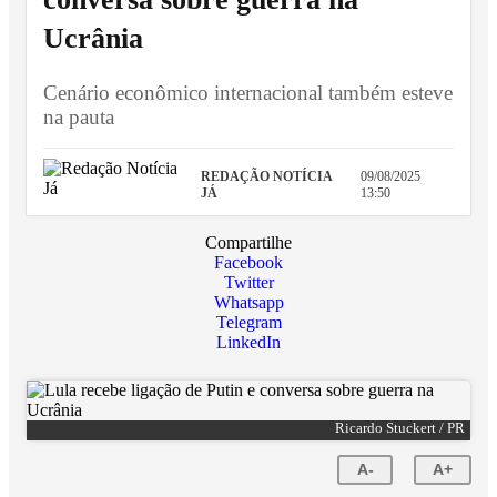
Ucrânia
Cenário econômico internacional também esteve
na pauta
REDAÇÃO NOTÍCIA
09/08/2025
JÁ
13:50
Compartilhe
Facebook
Twitter
Whatsapp
Telegram
LinkedIn
Ricardo Stuckert / PR
A-
A+