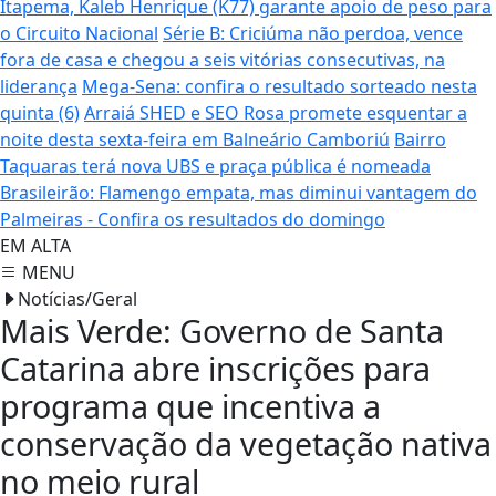
Itapema, Kaleb Henrique (K77) garante apoio de peso para
o Circuito Nacional
Série B: Criciúma não perdoa, vence
fora de casa e chegou a seis vitórias consecutivas, na
liderança
Mega-Sena: confira o resultado sorteado nesta
quinta (6)
Arraiá SHED e SEO Rosa promete esquentar a
noite desta sexta-feira em Balneário Camboriú
Bairro
Taquaras terá nova UBS e praça pública é nomeada
Brasileirão: Flamengo empata, mas diminui vantagem do
Palmeiras - Confira os resultados do domingo
EM ALTA
MENU
Notícias/Geral
Mais Verde: Governo de Santa
Catarina abre inscrições para
programa que incentiva a
conservação da vegetação nativa
no meio rural