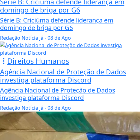
Série B: Criciúma defende liderança em
domingo de briga por G6
Série B: Criciúma defende liderança em
domingo de briga por G6
Redação Notícia Já
- 08 de Ago
Direitos Humanos
Agência Nacional de Proteção de Dados
investiga plataforma Discord
Agência Nacional de Proteção de Dados
investiga plataforma Discord
Redação Notícia Já
- 08 de Ago