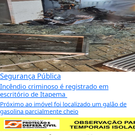
Segurança Pública
Incêndio criminoso é registrado em
escritório de Itapema
Próximo ao imóvel foi localizado um galão de
gasolina parcialmente cheio