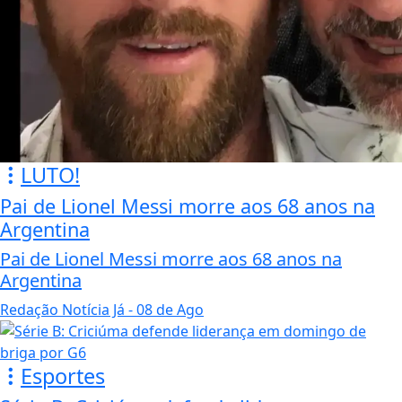
LUTO!
Pai de Lionel Messi morre aos 68 anos na
Argentina
Pai de Lionel Messi morre aos 68 anos na
Argentina
Redação Notícia Já
- 08 de Ago
Esportes