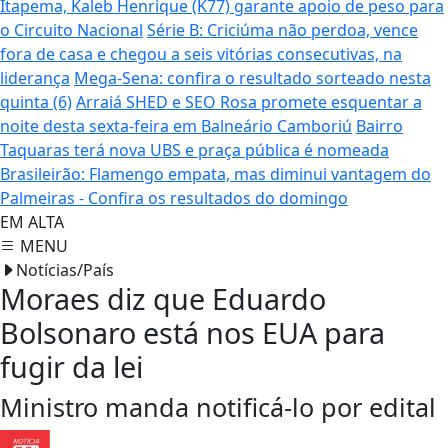
Itapema, Kaleb Henrique (K77) garante apoio de peso para
o Circuito Nacional
Série B: Criciúma não perdoa, vence
fora de casa e chegou a seis vitórias consecutivas, na
liderança
Mega-Sena: confira o resultado sorteado nesta
quinta (6)
Arraiá SHED e SEO Rosa promete esquentar a
noite desta sexta-feira em Balneário Camboriú
Bairro
Taquaras terá nova UBS e praça pública é nomeada
Brasileirão: Flamengo empata, mas diminui vantagem do
Palmeiras - Confira os resultados do domingo
EM ALTA
MENU
Notícias/País
Moraes diz que Eduardo
Bolsonaro está nos EUA para
fugir da lei
Ministro manda notificá-lo por edital