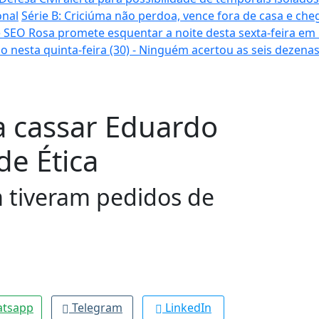
onal
Série B: Criciúma não perdoa, vence fora de casa e cheg
 SEO Rosa promete esquentar a noite desta sexta-feira em
o nesta quinta-feira (30) - Ninguém acertou as seis dezena
a cassar Eduardo
de Ética
 tiveram pedidos de
tsapp
Telegram
LinkedIn