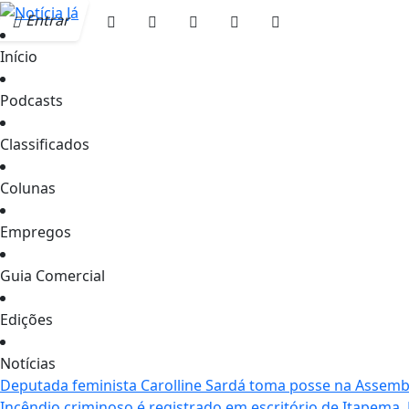
Entrar
Início
Podcasts
Classificados
Colunas
Empregos
Guia Comercial
Edições
Notícias
Deputada feminista Carolline Sardá toma posse na Assemble
Incêndio criminoso é registrado em escritório de Itapema