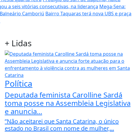
ou a seis vitórias consecutivas, na liderança
Mega-Sena:
 Balneário Camboriú
Bairro Taquaras terá nova UBS e praça
s
+
Lidas
Política
Deputada feminista Carolline Sardá
toma posse na Assembleia Legislativa
e anuncia...
”Não aceitarei que Santa Catarina, o único
estado no Brasil com nome de mulher,...