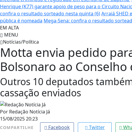
Henrique (K77) garante apoio de peso para o Circuito Naci
confira o resultado sorteado nesta quinta (6)
Arraiá SHED e
pública é nomeada
Mega-Sena: confira o resultado sortead
EM ALTA
MENU
Notícias/Política
Motta envia pedido par
Bolsonaro ao Conselho 
Outros 10 deputados também
cassação enviados
Por
Redação Notícia Já
15/08/2025 20:23
Facebook
Twitter
Wha
COMPARTILHE