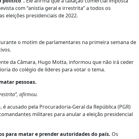
político”.
Ele afirma que a taxação comercial imposta
ista com “anistia geral e irrestrita” a todos os
s eleições presidenciais de 2022.
o durante o motim de parlamentares na primeira semana de
ivos.
idente da Câmara, Hugo Motta, informou que não irá ceder
ria do colégio de líderes para votar o tema.
matar pessoas.
estrita”, afirmou.
o, é acusado pela Procuradoria-Geral da República (PGR)
comandantes militares para anular a eleição presidencial
nos para matar e prender autoridades do país.
Os