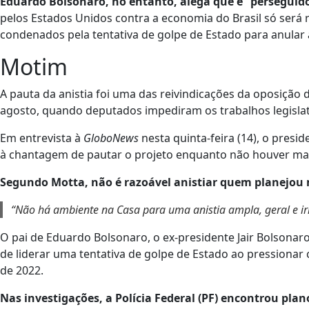
Eduardo Bolsonaro, no entanto, alega que é “perseguido 
pelos Estados Unidos contra a economia do Brasil só será rev
condenados pela tentativa de golpe de Estado para anular a
Motim
A pauta da anistia foi uma das reivindicações da oposiçã
agosto, quando deputados impediram os trabalhos legislat
Em entrevista à
GloboNews
nesta quinta-feira (14), o pres
à chantagem de pautar o projeto enquanto não houver maio
Segundo Motta, não é razoável anistiar quem planejou 
“Não há ambiente na Casa para uma anistia ampla, geral e irr
O pai de Eduardo Bolsonaro, o ex-presidente Jair Bolsonar
de liderar uma tentativa de golpe de Estado ao pressionar 
de 2022.
Nas investigações, a Polícia Federal (PF) encontrou pla