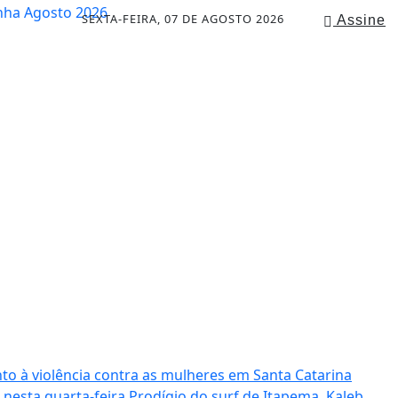
SEXTA-FEIRA, 07 DE AGOSTO 2026
Assine
to à violência contra as mulheres em Santa Catarina
 nesta quarta-feira
Prodígio do surf de Itapema, Kaleb