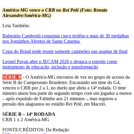
América-MG vence o CRB no Rei Pelé (Foto: Renato
Alexandre/América-MG)
Leia Também:
Balneário Camboriú conquista cinco troféus e mais de 30 medalhas
nos Joguinhos Abertos de Santa Catarina
Copa do Brasil pode reunir somente campeões nas quartas de final
Leonel Pavan abre o JECAM 2026 e destaca o esporte como
instrumento de educação, inclusão e transformação
SÉRIE B
- O América-MG encostou de vez no grupo de acesso da
Série B do Campeonato Brasileiro. Encarando um time do G4,
venceu o CRB por 2 a 1, no duelo que abriu a 14ª rodada. O time
mineiro atuou boa parte do segundo tempo com um jogador a menos
– após expulsão de Fabinho aos 21 minutos -, mas segurou a
pressão dos alagoanos no estádio Rei Pelé, em Maceió.
SÉRIE B – 14ª RODADA
CRB 1 x 2 América-MG
FONTE/CRÉDITOS:
Da Redação