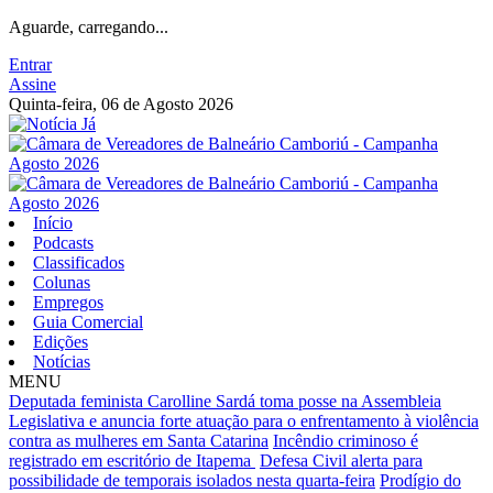
Aguarde, carregando...
Entrar
Assine
Quinta-feira, 06 de Agosto 2026
Início
Podcasts
Classificados
Colunas
Empregos
Guia Comercial
Edições
Notícias
MENU
Deputada feminista Carolline Sardá toma posse na Assembleia
Legislativa e anuncia forte atuação para o enfrentamento à violência
contra as mulheres em Santa Catarina
Incêndio criminoso é
registrado em escritório de Itapema
Defesa Civil alerta para
possibilidade de temporais isolados nesta quarta-feira
Prodígio do