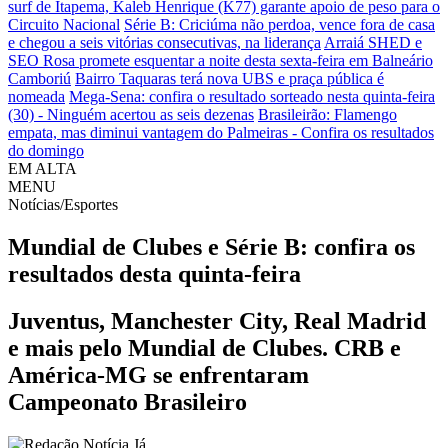
surf de Itapema, Kaleb Henrique (K77) garante apoio de peso para o
Circuito Nacional
Série B: Criciúma não perdoa, vence fora de casa
e chegou a seis vitórias consecutivas, na liderança
Arraiá SHED e
SEO Rosa promete esquentar a noite desta sexta-feira em Balneário
Camboriú
Bairro Taquaras terá nova UBS e praça pública é
nomeada
Mega-Sena: confira o resultado sorteado nesta quinta-feira
(30) - Ninguém acertou as seis dezenas
Brasileirão: Flamengo
empata, mas diminui vantagem do Palmeiras - Confira os resultados
do domingo
EM ALTA
MENU
Notícias/Esportes
Mundial de Clubes e Série B: confira os
resultados desta quinta-feira
Juventus, Manchester City, Real Madrid
e mais pelo Mundial de Clubes. CRB e
América-MG se enfrentaram
Campeonato Brasileiro