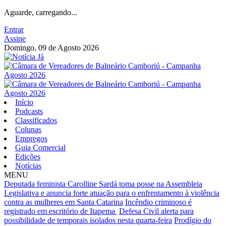
Aguarde, carregando...
Entrar
Assine
Domingo, 09 de Agosto 2026
Início
Podcasts
Classificados
Colunas
Empregos
Guia Comercial
Edições
Notícias
MENU
Deputada feminista Carolline Sardá toma posse na Assembleia
Legislativa e anuncia forte atuação para o enfrentamento à violência
contra as mulheres em Santa Catarina
Incêndio criminoso é
registrado em escritório de Itapema
Defesa Civil alerta para
possibilidade de temporais isolados nesta quarta-feira
Prodígio do