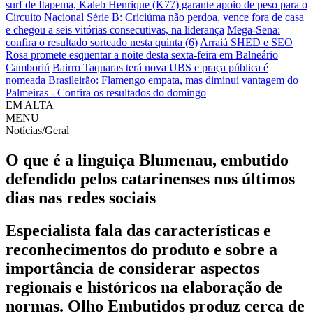
surf de Itapema, Kaleb Henrique (K77) garante apoio de peso para o
Circuito Nacional
Série B: Criciúma não perdoa, vence fora de casa
e chegou a seis vitórias consecutivas, na liderança
Mega-Sena:
confira o resultado sorteado nesta quinta (6)
Arraiá SHED e SEO
Rosa promete esquentar a noite desta sexta-feira em Balneário
Camboriú
Bairro Taquaras terá nova UBS e praça pública é
nomeada
Brasileirão: Flamengo empata, mas diminui vantagem do
Palmeiras - Confira os resultados do domingo
EM ALTA
MENU
Notícias/Geral
O que é a linguiça Blumenau, embutido
defendido pelos catarinenses nos últimos
dias nas redes sociais
Especialista fala das características e
reconhecimentos do produto e sobre a
importância de considerar aspectos
regionais e históricos na elaboração de
normas. Olho Embutidos produz cerca de