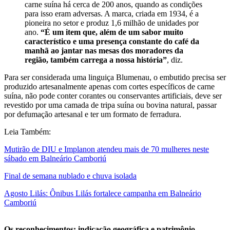
carne suína há cerca de 200 anos, quando as condições
para isso eram adversas. A marca, criada em 1934, é a
pioneira no setor e produz 1,6 milhão de unidades por
ano.
“É um item que, além de um sabor muito
característico e uma presença constante do café da
manhã ao jantar nas mesas dos moradores da
região, também carrega a nossa história”
, diz.
Para ser considerada uma linguiça Blumenau, o embutido precisa ser
produzido artesanalmente apenas com cortes específicos de carne
suína, não pode conter corantes ou conservantes artificiais, deve ser
revestido por uma camada de tripa suína ou bovina natural, passar
por defumação artesanal e ter um formato de ferradura.
Leia Também:
Mutirão de DIU e Implanon atendeu mais de 70 mulheres neste
sábado em Balneário Camboriú
Final de semana nublado e chuva isolada
Agosto Lilás: Ônibus Lilás fortalece campanha em Balneário
Camboriú
Os reconhecimentos: indicação geográfica e patrimônio