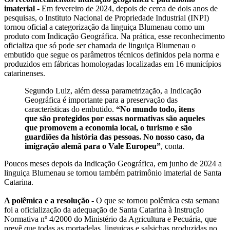
imaterial -
Em fevereiro de 2024, depois de cerca de dois anos de
pesquisas, o Instituto Nacional de Propriedade Industrial (INPI)
tornou oficial a categorização da linguiça Blumenau como um
produto com Indicação Geográfica. Na prática, esse reconhecimento
oficializa que só pode ser chamada de linguiça Blumenau o
embutido que segue os parâmetros técnicos definidos pela norma e
produzidos em fábricas homologadas localizadas em 16 municípios
catarinenses.
Segundo Luiz, além dessa parametrização, a Indicação
Geográfica é importante para a preservação das
características do embutido.
“No mundo todo, itens
que são protegidos por essas normativas são aqueles
que promovem a economia local, o turismo e são
guardiões da história das pessoas. No nosso caso, da
imigração alemã para o Vale Europeu”
, conta.
Poucos meses depois da Indicação Geográfica, em junho de 2024 a
linguiça Blumenau se tornou também patrimônio imaterial de Santa
Catarina.
A polêmica e a resolução -
O que se tornou polêmica esta semana
foi a oficialização da adequação de Santa Catarina à Instrução
Normativa nº 4/2000 do Ministério da Agricultura e Pecuária, que
prevê que todas as mortadelas, linguiças e salsichas produzidas no