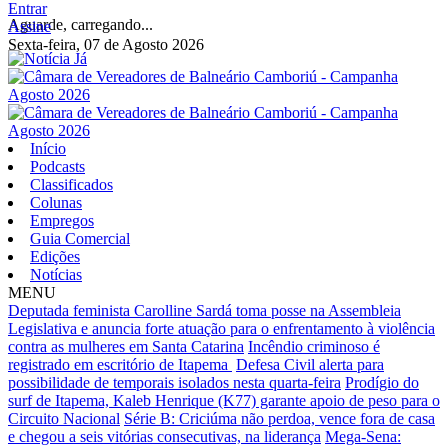
Entrar
Aguarde, carregando...
Assine
Sexta-feira, 07 de Agosto 2026
Início
Podcasts
Classificados
Colunas
Empregos
Guia Comercial
Edições
Notícias
MENU
Deputada feminista Carolline Sardá toma posse na Assembleia
Legislativa e anuncia forte atuação para o enfrentamento à violência
contra as mulheres em Santa Catarina
Incêndio criminoso é
registrado em escritório de Itapema
Defesa Civil alerta para
possibilidade de temporais isolados nesta quarta-feira
Prodígio do
surf de Itapema, Kaleb Henrique (K77) garante apoio de peso para o
Circuito Nacional
Série B: Criciúma não perdoa, vence fora de casa
e chegou a seis vitórias consecutivas, na liderança
Mega-Sena: