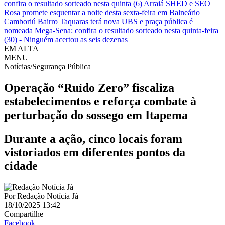
confira o resultado sorteado nesta quinta (6)
Arraiá SHED e SEO
Rosa promete esquentar a noite desta sexta-feira em Balneário
Camboriú
Bairro Taquaras terá nova UBS e praça pública é
nomeada
Mega-Sena: confira o resultado sorteado nesta quinta-feira
(30) - Ninguém acertou as seis dezenas
EM ALTA
MENU
Notícias/Segurança Pública
Operação “Ruído Zero” fiscaliza
estabelecimentos e reforça combate à
perturbação do sossego em Itapema
Durante a ação, cinco locais foram
vistoriados em diferentes pontos da
cidade
Por
Redação Notícia Já
18/10/2025 13:42
Compartilhe
Facebook