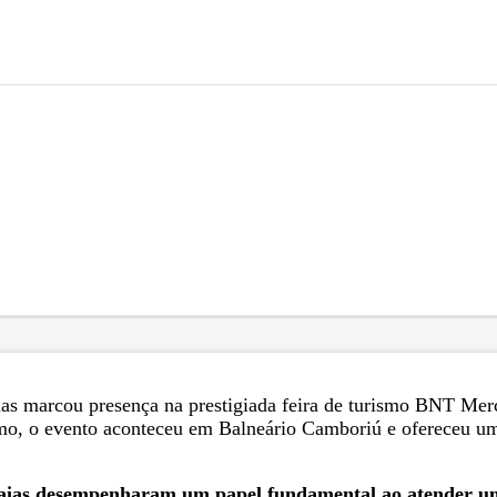
ias marcou presença na prestigiada feira de turismo BNT Merc
smo, o evento aconteceu em Balneário Camboriú e ofereceu um
raias desempenharam um papel fundamental ao atender um