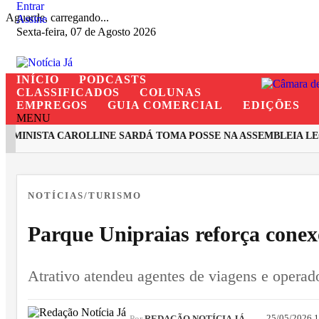
Entrar
Aguarde, carregando...
Assine
Sexta-feira, 07 de Agosto 2026
INÍCIO
PODCASTS
CLASSIFICADOS
COLUNAS
EMPREGOS
GUIA COMERCIAL
EDIÇÕES
MENU
INISTA CAROLLINE SARDÁ TOMA POSSE NA ASSEMBLEIA LEGI
EM ALTA
NOTÍCIAS/TURISMO
Parque Unipraias reforça cone
Atrativo atendeu agentes de viagens e operad
25/05/2026 