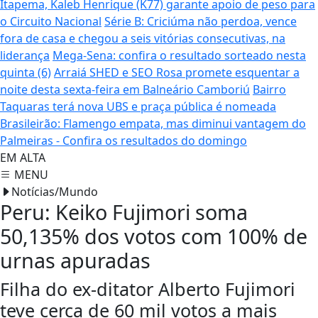
Itapema, Kaleb Henrique (K77) garante apoio de peso para
o Circuito Nacional
Série B: Criciúma não perdoa, vence
fora de casa e chegou a seis vitórias consecutivas, na
liderança
Mega-Sena: confira o resultado sorteado nesta
quinta (6)
Arraiá SHED e SEO Rosa promete esquentar a
noite desta sexta-feira em Balneário Camboriú
Bairro
Taquaras terá nova UBS e praça pública é nomeada
Brasileirão: Flamengo empata, mas diminui vantagem do
Palmeiras - Confira os resultados do domingo
EM ALTA
MENU
Notícias/Mundo
Peru: Keiko Fujimori soma
50,135% dos votos com 100% de
urnas apuradas
Filha do ex-ditator Alberto Fujimori
teve cerca de 60 mil votos a mais