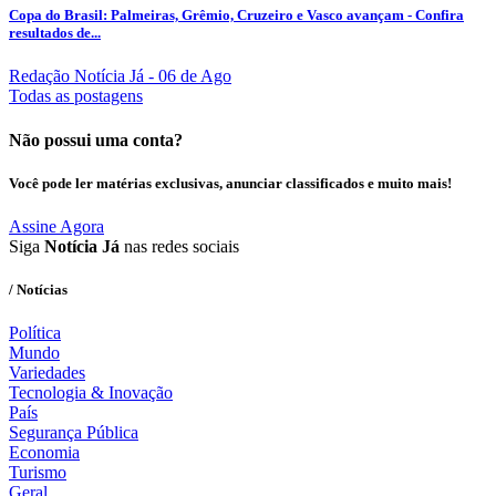
Copa do Brasil: Palmeiras, Grêmio, Cruzeiro e Vasco avançam - Confira
resultados de...
Redação Notícia Já
- 06 de Ago
Todas as postagens
Não possui uma conta?
Você pode ler matérias exclusivas, anunciar classificados e muito mais!
Assine Agora
Siga
Notícia Já
nas redes sociais
/ Notícias
Política
Mundo
Variedades
Tecnologia & Inovação
País
Segurança Pública
Economia
Turismo
Geral