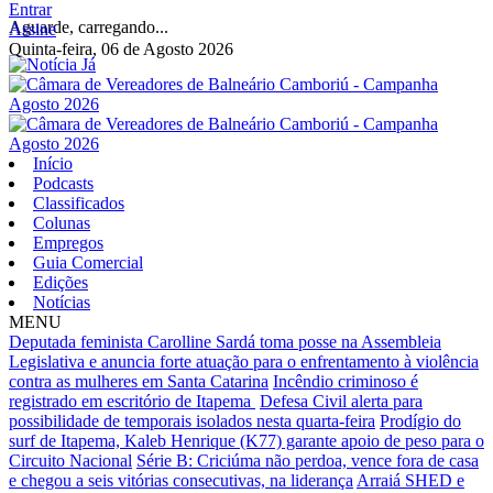
Entrar
Aguarde, carregando...
Assine
Quinta-feira, 06 de Agosto 2026
Início
Podcasts
Classificados
Colunas
Empregos
Guia Comercial
Edições
Notícias
MENU
Deputada feminista Carolline Sardá toma posse na Assembleia
Legislativa e anuncia forte atuação para o enfrentamento à violência
contra as mulheres em Santa Catarina
Incêndio criminoso é
registrado em escritório de Itapema
Defesa Civil alerta para
possibilidade de temporais isolados nesta quarta-feira
Prodígio do
surf de Itapema, Kaleb Henrique (K77) garante apoio de peso para o
Circuito Nacional
Série B: Criciúma não perdoa, vence fora de casa
e chegou a seis vitórias consecutivas, na liderança
Arraiá SHED e