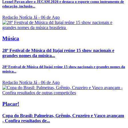
Leonel Pavan abre o JECAM 2026 e destaca o esporte como instrumento de
educação, inclusão...
Redação Notícia Já
- 06 de Ago
Música
28º Festival de Música dd Itajaí reúne 15 show nacionais e
grandes nomes da música...
28º Festival de Música dd Itajaí reúne 15 show nacionais e grandes nomes da
música...
Redação Notícia Já
- 06 de Ago
Placar!
Copa do Brasil: Palmeiras, Grêmio, Cruzeiro e Vasco avançam
- Confira resultados de...