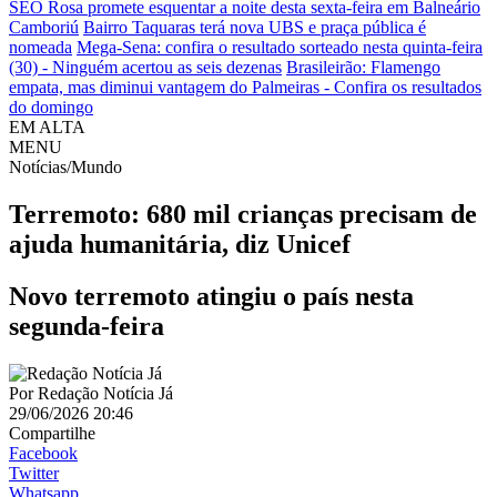
SEO Rosa promete esquentar a noite desta sexta-feira em Balneário
Camboriú
Bairro Taquaras terá nova UBS e praça pública é
nomeada
Mega-Sena: confira o resultado sorteado nesta quinta-feira
(30) - Ninguém acertou as seis dezenas
Brasileirão: Flamengo
empata, mas diminui vantagem do Palmeiras - Confira os resultados
do domingo
EM ALTA
MENU
Notícias/Mundo
Terremoto: 680 mil crianças precisam de
ajuda humanitária, diz Unicef
Novo terremoto atingiu o país nesta
segunda-feira
Por
Redação Notícia Já
29/06/2026 20:46
Compartilhe
Facebook
Twitter
Whatsapp