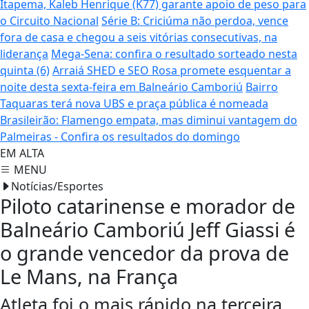
Itapema, Kaleb Henrique (K77) garante apoio de peso para
o Circuito Nacional
Série B: Criciúma não perdoa, vence
fora de casa e chegou a seis vitórias consecutivas, na
liderança
Mega-Sena: confira o resultado sorteado nesta
quinta (6)
Arraiá SHED e SEO Rosa promete esquentar a
noite desta sexta-feira em Balneário Camboriú
Bairro
Taquaras terá nova UBS e praça pública é nomeada
Brasileirão: Flamengo empata, mas diminui vantagem do
Palmeiras - Confira os resultados do domingo
EM ALTA
MENU
Notícias/Esportes
Piloto catarinense e morador de
Balneário Camboriú Jeff Giassi é
o grande vencedor da prova de
Le Mans, na França
Atleta foi o mais rápido na terceira