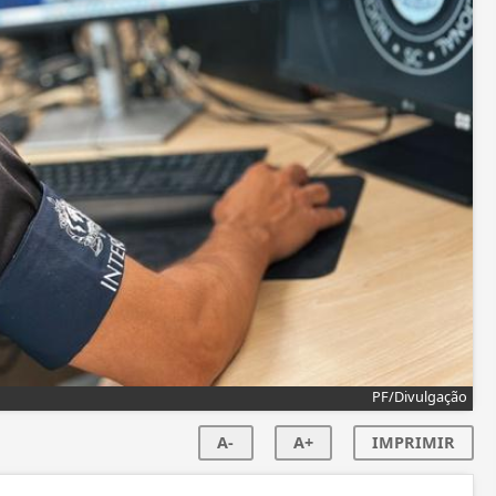
PF/Divulgação
A-
A+
IMPRIMIR