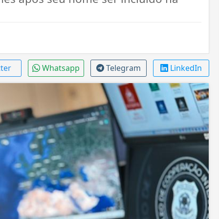
tter
Whatsapp
Telegram
LinkedIn