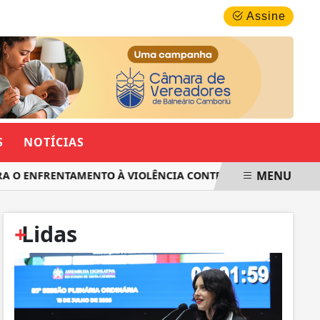
QUINTA-FEIRA, 06 DE AGOSTO 2026
Assine
S
NOTÍCIAS
MENU
O ENFRENTAMENTO À VIOLÊNCIA CONTRA AS MULHERES EM SA
+
Lidas