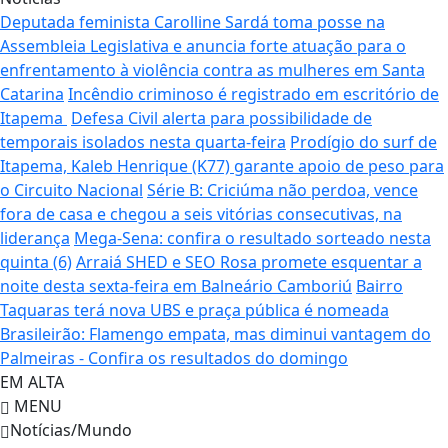
Deputada feminista Carolline Sardá toma posse na
Assembleia Legislativa e anuncia forte atuação para o
enfrentamento à violência contra as mulheres em Santa
Catarina
Incêndio criminoso é registrado em escritório de
Itapema
Defesa Civil alerta para possibilidade de
temporais isolados nesta quarta-feira
Prodígio do surf de
Itapema, Kaleb Henrique (K77) garante apoio de peso para
o Circuito Nacional
Série B: Criciúma não perdoa, vence
fora de casa e chegou a seis vitórias consecutivas, na
liderança
Mega-Sena: confira o resultado sorteado nesta
quinta (6)
Arraiá SHED e SEO Rosa promete esquentar a
noite desta sexta-feira em Balneário Camboriú
Bairro
Taquaras terá nova UBS e praça pública é nomeada
Brasileirão: Flamengo empata, mas diminui vantagem do
Palmeiras - Confira os resultados do domingo
EM ALTA
MENU
Notícias/Mundo